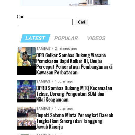
Cari
Cari
LATEST
POPULAR
VIDEOS
SAMBAS
2 minggu ago
DPD Golkar Sambas Dukung Wacana
Pemekaran Dapil Kalbar III, Dinilai
Percepat Pemerataan Pembangunan di
Kawasan Perbatasan
SAMBAS
1 bulan ago
DPRD Sambas Dukung MTQ Kecamatan
Tebas, Dorong Penguatan SDM dan
Nilai Keagamaan
SAMBAS
1 bulan ago
Bupati Satono Minta Perangkat Daerah
Tingkatkan Sinergi dan Tanggung
Jawab Kinerja