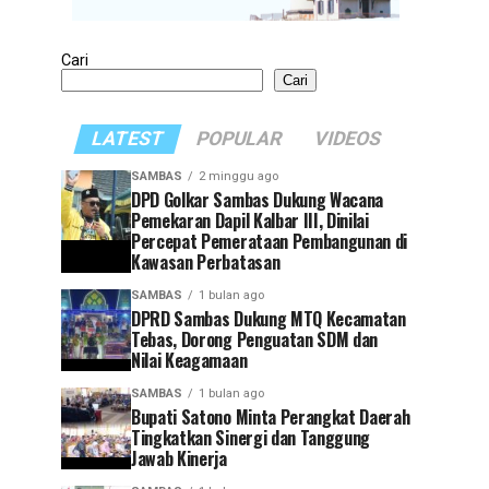
Cari
Cari
LATEST
POPULAR
VIDEOS
SAMBAS
2 minggu ago
DPD Golkar Sambas Dukung Wacana
Pemekaran Dapil Kalbar III, Dinilai
Percepat Pemerataan Pembangunan di
Kawasan Perbatasan
SAMBAS
1 bulan ago
DPRD Sambas Dukung MTQ Kecamatan
Tebas, Dorong Penguatan SDM dan
Nilai Keagamaan
SAMBAS
1 bulan ago
Bupati Satono Minta Perangkat Daerah
Tingkatkan Sinergi dan Tanggung
Jawab Kinerja