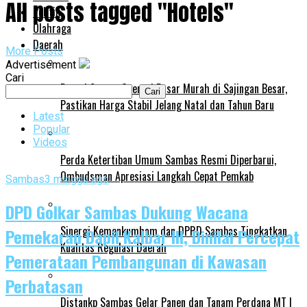
All posts tagged "Hotels"
Politik
Olahraga
Daerah
More Posts
Advertisement
Cari
Bupati Satono Operasi Pasar Murah di Sajingan Besar,
Cari
Pastikan Harga Stabil Jelang Natal dan Tahun Baru
Latest
Popular
Videos
Perda Ketertiban Umum Sambas Resmi Diperbarui,
Ombudsman Apresiasi Langkah Cepat Pemkab
Sambas
3 minggu ago
DPD Golkar Sambas Dukung Wacana
Sinergi Kemenkumham dan DPRD Sambas Tingkatkan
Pemekaran Dapil Kalbar III, Dinilai Percepat
Kualitas Regulasi Daerah
Pemerataan Pembangunan di Kawasan
Perbatasan
Distankp Sambas Gelar Panen dan Tanam Perdana MT I