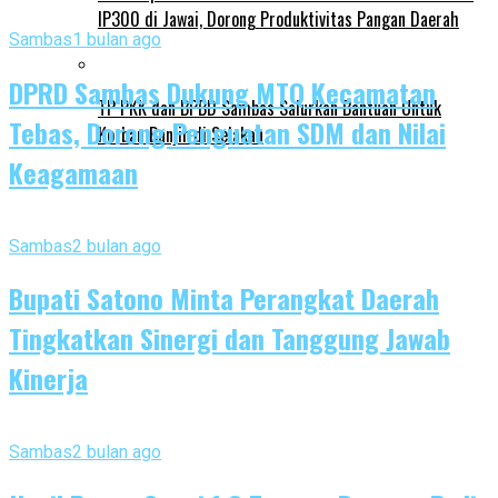
IP300 di Jawai, Dorong Produktivitas Pangan Daerah
Sambas
1 bulan ago
DPRD Sambas Dukung MTQ Kecamatan
TP PKK dan BPBD Sambas Salurkan Bantuan Untuk
Tebas, Dorong Penguatan SDM dan Nilai
Korban Banjir di Selakau
Keagamaan
Sambas
2 bulan ago
Bupati Satono Minta Perangkat Daerah
Tingkatkan Sinergi dan Tanggung Jawab
Kinerja
Sambas
2 bulan ago