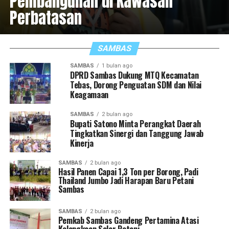
Pembangunan di Kawasan
Perbatasan
SAMBAS
SAMBAS
1 bulan ago
DPRD Sambas Dukung MTQ Kecamatan
Tebas, Dorong Penguatan SDM dan Nilai
Keagamaan
SAMBAS
2 bulan ago
Bupati Satono Minta Perangkat Daerah
Tingkatkan Sinergi dan Tanggung Jawab
Kinerja
SAMBAS
2 bulan ago
Hasil Panen Capai 1,3 Ton per Borong, Padi
Thailand Jumbo Jadi Harapan Baru Petani
Sambas
SAMBAS
2 bulan ago
Pemkab Sambas Gandeng Pertamina Atasi