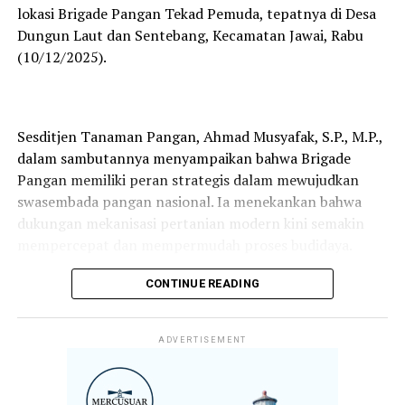
Ombudsman selama proses penyempurnaan aturan.
lokasi Brigade Pangan Tekad Pemuda, tepatnya di Desa
Dungun Laut dan Sentebang, Kecamatan Jawai, Rabu
(10/12/2025).
“Harapannya, seluruh pihak memiliki tujuan yang sama,
yaitu memberikan pelayanan terbaik kepada
masyarakat,” jelasnya.
Sesditjen Tanaman Pangan, Ahmad Musyafak, S.P., M.P.,
dalam sambutannya menyampaikan bahwa Brigade
Asisten Pencegahan Maladministrasi Ombudsman
Pangan memiliki peran strategis dalam mewujudkan
Kalbar, Mas Agus Aqil, turut mengapresiasi langkah
swasembada pangan nasional. Ia menekankan bahwa
cepat Pemkab Sambas dalam memperbaiki regulasi.
dukungan mekanisasi pertanian modern kini semakin
mempercepat dan mempermudah proses budidaya.
CONTINUE READING
“Kami berharap perda ini mampu menjawab berbagai
persoalan ketertiban umum sekaligus menjadi landasan
“Kegiatan ini menjadi salah satu langkah strategis dalam
penyelesaiannya. Ketertiban adalah fondasi penting
ADVERTISEMENT
mendukung percepatan tanam dan peningkatan
dalam pembangunan,” ujarnya.
produktivitas pangan di Kabupaten Sambas,” ujarnya.