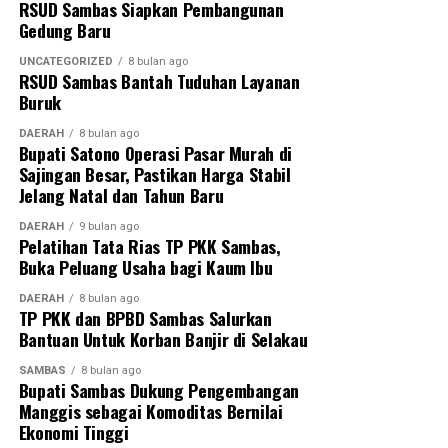
Dinas Tanaman Pangan dan Hortikultura Provinsi
RSUD Sambas Siapkan Pembangunan
Gedung Baru
Kalimantan Barat, Dandim 1208 Sambas, Camat Jawai,
Danramil Jawai, Kapolsek Jawai, para kepala desa se-
UNCATEGORIZED
8 bulan ago
Kecamatan Jawai, Gapoktan se-Kecamatan Jawai,
RSUD Sambas Bantah Tuduhan Layanan
Buruk
Manajer Brigade Pangan Pemuda Mutiara–Maju
Bersama–Tani Makmur, serta anggota Kelompok Tani
DAERAH
8 bulan ago
Serai Wangi I.
Bupati Satono Operasi Pasar Murah di
Sajingan Besar, Pastikan Harga Stabil
Jelang Natal dan Tahun Baru
DAERAH
9 bulan ago
Kehadiran berbagai pihak tersebut menjadi bukti
Pelatihan Tata Rias TP PKK Sambas,
kuatnya dukungan lintas sektor dalam mendorong
Buka Peluang Usaha bagi Kaum Ibu
peningkatan produksi padi serta mewujudkan
DAERAH
8 bulan ago
swasembada pangan di Kabupaten Sambas. (Red)
TP PKK dan BPBD Sambas Salurkan
Bantuan Untuk Korban Banjir di Selakau
SAMBAS
8 bulan ago
Bupati Sambas Dukung Pengembangan
Manggis sebagai Komoditas Bernilai
Ekonomi Tinggi