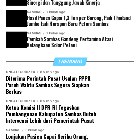
Sinergi dan Tanggung Jawab Kinerja
“Kolaborasi semua pihak menjadi kunci keberhasilan
dalam meningkatkan produksi dan efisiensi pertanian.
SAMBAS
1 bulan ago
Hasil Panen Capai 1,3 Ton per Borong, Padi Thailand
Selain para pemangku kebijakan, Penyuluh Pertanian
Jumbo Jadi Harapan Baru Petani Sambas
Kecamatan Jawai turut memegang peran penting dalam
keberhasilan kegiatan ini,” ungkapnya.
SAMBAS
1 bulan ago
Pemkab Sambas Gandeng Pertamina Atasi
Kelangkaan Solar Petani
TRENDING
Ia menjelaskan bahwa melalui pendampingan intensif,
edukasi budidaya, pengawalan program IP300, serta
UNCATEGORIZED
8 bulan ago
penerapan teknologi pertanian modern, para penyuluh
Diterima Perintah Pusat Usulan PPPK
Paruh Waktu Sambas Segera Siapkan
berperan sebagai penghubung antara pemerintah dan
Berkas
petani guna memastikan kegiatan tanam dan panen
berlangsung optimal.
UNCATEGORIZED
8 bulan ago
Ketua Komisi II DPR RI Tegaskan
Pembangunan Kabupaten Sambas Butuh
Intervensi Lebih dari Pemerintah Pusat
Kegiatan panen dan tanam perdana ini turut dihadiri
SAMBAS
8 bulan ago
oleh Kepala BRMP Anjar Suprapto, S.TP., M.P., Kepala
Lonjakan Pasien Capai Seribu Orang,