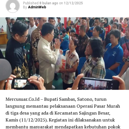
Published
8 bulan ago
on
12/12/2025
By
AdminWeb
Peran strategis DPRD sebagai pilar utama demokrasi
lokal kembali ditegaskan. Produk hukum daerah dinilai
memiliki peran penting dalam mengarahkan kebijakan
pembangunan, meningkatkan kualitas pelayanan publik,
serta memberikan kepastian hukum bagi masyarakat
maupun pelaku usaha. Melalui fungsi legislasi, DPRD
menjadi saluran resmi aspirasi rakyat sekaligus
pengendali keseimbangan kebijakan antara legislatif dan
eksekutif.
DPRD Kabupaten Sambas mengapresiasi proses
Mercusuar.Co.Id – Bupati Sambas, Satono, turun
harmonisasi yang dilakukan Kanwil Kemenkumham
langsung memantau pelaksanaan Operasi Pasar Murah
Kalbar, yang dinilai mampu membantu menghasilkan
di tiga desa yang ada di Kecamatan Sajingan Besar,
regulasi daerah yang lebih baik, aplikatif, dan sesuai
Kamis (11/12/2025). Kegiatan ini dilaksanakan untuk
kebutuhan. DPRD juga menegaskan komitmen untuk
membantu masyarakat mendapatkan kebutuhan pokok
menindaklanjuti kerja sama penyusunan produk hukum