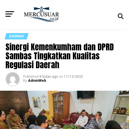
DAERAH
Sinergi Kemenkumham dan DPRD
Sambas Tingkatkan Kualitas
Regulasi Daerah
Published
8 bulan ago
on
11/12/2025
By
AdminWeb