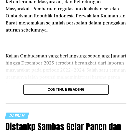
Ketenteraman Masyarakat, dan Pelindungan
konkret dalam pengendalian inflasi daerah. (Red)
Masyarakat. Pembaruan regulasi ini dilakukan setelah
RELATED TOPICS:
Ombudsman Republik Indonesia Perwakilan Kalimantan
UP NEXT
Barat menemukan sejumlah persoalan dalam penegakan
Perda Ketertiban Umum Sambas Resmi Diperbarui,
aturan sebelumnya.
Ombudsman Apresiasi Langkah Cepat Pemkab
DON'T MISS
Distankp Sambas Gelar Panen dan Tanam Perdana MT I
IP300 di Jawai, Dorong Produktivitas Pangan Daerah
Kajian Ombudsman yang berlangsung sepanjang Januari
hingga Desember 2025 tersebut berangkat dari laporan
masyarakat pada periode 2022–2024. Salah satu temuan
utamanya ialah potensi maladministrasi karena perda
lama dinilai tidak lagi relevan dengan kondisi sosial
CONTINUE READING
masyarakat. Selain itu, ketiadaan aturan teknis
mengenai sanksi membuat penegakan ketertiban umum
berjalan kurang optimal.
DAERAH
Distankp Sambas Gelar Panen dan
Hasil kajian itu disampaikan kepada Pemerintah