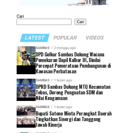
Cari
Cari
LATEST
POPULAR
VIDEOS
SAMBAS
2 minggu ago
DPD Golkar Sambas Dukung Wacana
Pemekaran Dapil Kalbar III, Dinilai
Percepat Pemerataan Pembangunan di
Kawasan Perbatasan
SAMBAS
1 bulan ago
DPRD Sambas Dukung MTQ Kecamatan
Tebas, Dorong Penguatan SDM dan
Nilai Keagamaan
SAMBAS
1 bulan ago
Bupati Satono Minta Perangkat Daerah
Tingkatkan Sinergi dan Tanggung
Jawab Kinerja