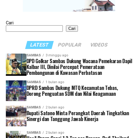
Cari
Cari
LATEST
POPULAR
VIDEOS
SAMBAS
3 minggu ago
DPD Golkar Sambas Dukung Wacana Pemekaran Dapil
Kalbar III, Dinilai Percepat Pemerataan
Pembangunan di Kawasan Perbatasan
SAMBAS
1 bulan ago
DPRD Sambas Dukung MTQ Kecamatan Tebas,
Dorong Penguatan SDM dan Nilai Keagamaan
SAMBAS
2 bulan ago
Bupati Satono Minta Perangkat Daerah Tingkatkan
Sinergi dan Tanggung Jawab Kinerja
SAMBAS
2 bulan ago