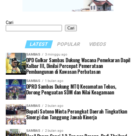
Cari
Cari
LATEST
POPULAR
VIDEOS
SAMBAS
3 minggu ago
DPD Golkar Sambas Dukung Wacana Pemekaran Dapil
Kalbar III, Dinilai Percepat Pemerataan
Pembangunan di Kawasan Perbatasan
SAMBAS
1 bulan ago
DPRD Sambas Dukung MTQ Kecamatan Tebas,
Dorong Penguatan SDM dan Nilai Keagamaan
SAMBAS
2 bulan ago
Bupati Satono Minta Perangkat Daerah Tingkatkan
Sinergi dan Tanggung Jawab Kinerja
SAMBAS
2 bulan ago