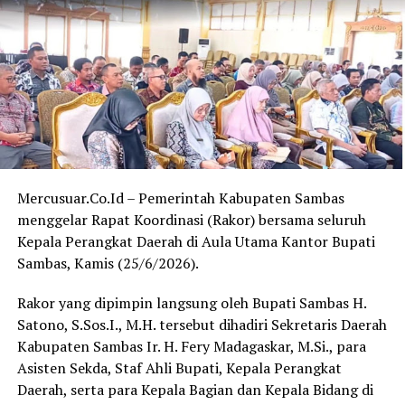
sambungnya.
Selain memberikan apresiasi, Ferdinad juga mengajak
seluruh pihak untuk bersama-sama menjaga suasana
kondusif selama pelaksanaan MTQ yang berlangsung
kurang lebih selama tujuh hari.
“Saya berharap panitia, peserta, serta seluruh lapisan
masyarakat di Desa Sededong dapat bersama-sama
menjaga keamanan dan kenyamanan selama kegiatan
Mercusuar.Co.Id – Pemerintah Kabupaten Sambas
MTQ ini berlangsung,” tutupnya.
menggelar Rapat Koordinasi (Rakor) bersama seluruh
Kepala Perangkat Daerah di Aula Utama Kantor Bupati
Kegiatan MTQ ke-13 Tingkat Kecamatan Tebas tersebut
Sambas, Kamis (25/6/2026).
diharapkan tidak hanya melahirkan qari dan qariah
terbaik, tetapi juga memperkuat ukhuwah Islamiyah
Rakor yang dipimpin langsung oleh Bupati Sambas H.
serta menumbuhkan kecintaan masyarakat terhadap Al-
Satono, S.Sos.I., M.H. tersebut dihadiri Sekretaris Daerah
Qur’an. (Red)
Kabupaten Sambas Ir. H. Fery Madagaskar, M.Si., para
Asisten Sekda, Staf Ahli Bupati, Kepala Perangkat
Daerah, serta para Kepala Bagian dan Kepala Bidang di