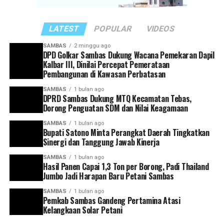
sekaligus melakukan evaluasi terhadap capaian kinerja
masing-masing perangkat daerah,” ujar Satono.
LATEST
POPULAR
VIDEOS
Ia juga mengingatkan agar seluruh kepala perangkat
SAMBAS
2 minggu ago
DPD Golkar Sambas Dukung Wacana Pemekaran Dapil
daerah memiliki kesamaan visi dan arah dalam
Kalbar III, Dinilai Percepat Pemerataan
mendukung pembangunan Kabupaten Sambas. Setiap
Pembangunan di Kawasan Perbatasan
program yang dirancang, kata dia, harus mampu
SAMBAS
1 bulan ago
menjawab kebutuhan masyarakat serta sejalan dengan
DPRD Sambas Dukung MTQ Kecamatan Tebas,
target pembangunan yang telah ditetapkan.
Dorong Penguatan SDM dan Nilai Keagamaan
SAMBAS
1 bulan ago
Selain itu, Bupati Satono meminta agar pelaporan
Bupati Satono Minta Perangkat Daerah Tingkatkan
capaian kinerja dilakukan secara tertib dan akurat
Sinergi dan Tanggung Jawab Kinerja
sebagai bagian dari upaya mewujudkan tata kelola
SAMBAS
1 bulan ago
pemerintahan yang efektif dan akuntabel.
Hasil Panen Capai 1,3 Ton per Borong, Padi Thailand
Jumbo Jadi Harapan Baru Petani Sambas
“Setiap kepala perangkat daerah harus memiliki visi
SAMBAS
1 bulan ago
yang selaras dengan arah pembangunan Kabupaten
Pemkab Sambas Gandeng Pertamina Atasi
Sambas, termasuk dalam hal pelaporan capaian kinerja
Kelangkaan Solar Petani
dan penyusunan program strategis ke depan,” tegasnya.