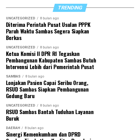
TRENDING
Di akhir arahannya, Satono berharap sinergi yang
selama ini terjalin dapat terus diperkuat sehingga
UNCATEGORIZED
8 bulan ago
Diterima Perintah Pusat Usulan PPPK
seluruh program pemerintah daerah dapat berjalan
Paruh Waktu Sambas Segera Siapkan
optimal demi mewujudkan Sambas yang lebih maju dan
Berkas
sejahtera.
UNCATEGORIZED
8 bulan ago
Ketua Komisi II DPR RI Tegaskan
“Dengan sinergitas yang telah dibangun, kita optimistis
Pembangunan Kabupaten Sambas Butuh
dapat menyukseskan berbagai program pemerintah
Intervensi Lebih dari Pemerintah Pusat
daerah untuk mewujudkan Sambas Berkah
SAMBAS
8 bulan ago
Berkemajuan,” tutupnya.
Lonjakan Pasien Capai Seribu Orang,
RSUD Sambas Siapkan Pembangunan
Gedung Baru
UNCATEGORIZED
8 bulan ago
RSUD Sambas Bantah Tuduhan Layanan
Buruk
DAERAH
8 bulan ago
Sinergi Kemenkumham dan DPRD