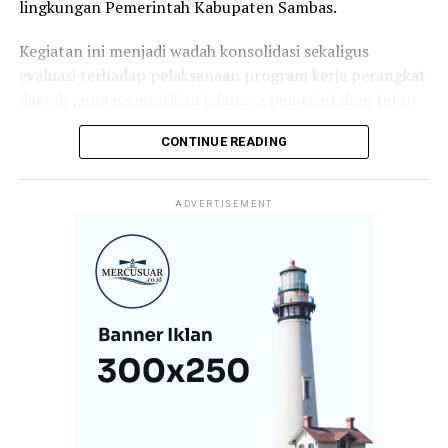
lingkungan Pemerintah Kabupaten Sambas.
Kegiatan ini menjadi wadah konsolidasi sekaligus
evaluasi terhadap pelaksanaan program kerja perangkat
daerah guna memastikan jalannya pemerintahan tetap
selaras dengan target pembangunan daerah.
CONTINUE READING
Dalam arahannya, Bupati Satono menekankan bahwa
keberhasilan pembangunan tidak hanya ditentukan oleh
ADVERTISEMENT
perencanaan yang baik, tetapi juga oleh komitmen,
kedisiplinan, dan loyalitas aparatur dalam melaksanakan
tugas dan tanggung jawabnya.
Menurutnya, koordinasi yang kuat antar perangkat
daerah menjadi kunci dalam menghadirkan pelayanan
publik yang optimal sekaligus mempercepat realisasi
program-program prioritas pemerintah daerah.
“Rakor ini menjadi momentum penting untuk
memperkuat sinergi antarinstansi pemerintahan