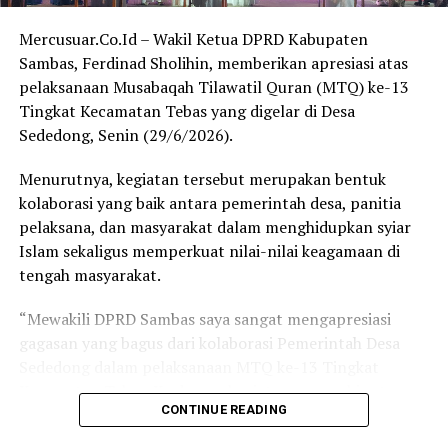
Mercusuar.Co.Id – Wakil Ketua DPRD Kabupaten
Kabupaten Sambas: 458.286 pemilih
Sambas, Ferdinad Sholihin, memberikan apresiasi atas
Kabupaten Bengkayang: 206.526 pemilih
pelaksanaan Musabaqah Tilawatil Quran (MTQ) ke-13
Kota Singkawang: 169.951 pemilih
Tingkat Kecamatan Tebas yang digelar di Desa
Sededong, Senin (29/6/2026).
Sehingga total jumlah pemilih di ketiga daerah mencapai
sekitar 834.763 pemilih.
Menurutnya, kegiatan tersebut merupakan bentuk
kolaborasi yang baik antara pemerintah desa, panitia
Sehan menegaskan bahwa besarnya jumlah pemilih
pelaksana, dan masyarakat dalam menghidupkan syiar
tersebut menunjukkan kawasan Sambas, Bengkayang,
Islam sekaligus memperkuat nilai-nilai keagamaan di
dan Singkawang memiliki potensi yang cukup untuk
tengah masyarakat.
mendapatkan representasi politik yang lebih
proporsional apabila dilakukan penataan daerah
“Mewakili DPRD Sambas saya sangat mengapresiasi
pemilihan sesuai ketentuan yang berlaku.
gagasan yang bagus dari kolaborasi Pemerintah Desa
Sededong dalam pelaksanaan MTQ ke-13 Tingkat
“Selain aspek pemerataan pembangunan, jumlah
Kecamatan Tebas. Ke depan, kegiatan serupa bisa terus
penduduk maupun jumlah pemilih juga sudah sangat
CONTINUE READING
dilaksanakan di desa-desa lainnya,” kata Ferdinad.
layak menjadi pertimbangan dalam wacana pemekaran