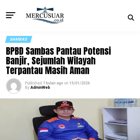
SAMBAS
BPBD Sambas Pantau Potensi
Banjir, Sejumlah Wilayah
Terpantau Masih Aman
Published
7 bulan ago
on
15/01/2026
By
AdminWeb