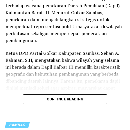
terhadap wacana pemekaran Daerah Pemilihan (Dapil)
bersabar dan saling membantu jika terjadi bencana.
Kalimantan Barat III. Menurut Golkar Sambas,
Menurutnya, sinergi antara BPBD, pemerintah desa, dan
pemekaran dapil menjadi langkah strategis untuk
masyarakat sangat penting dalam menghadapi potensi
memperkuat representasi politik masyarakat di wilayah
bencana alam.
perbatasan sekaligus mempercepat pemerataan
“Kita harus bersama-sama, saling tolong-menolong
pembangunan.
dalam menghadapi bencana. Mudah-mudahan tidak
Ketua DPD Partai Golkar Kabupaten Sambas, Sehan A.
terjadi lagi, karena saat ini kondisi air juga sudah mulai
Rahman, S.H, mengatakan bahwa wilayah yang selama
surut. Dari kunjungan BNPB dan kepala desa, kita
ini berada dalam Dapil Kalbar III memiliki karakteristik
berharap situasi semakin membaik. Kita berdoa semoga
geografis dan kebutuhan pembangunan yang berbeda
tidak terjadi banjir,” pungkasnya.
dibanding daerah lainnya. Karena itu, pemekaran dapil
BPBD Kabupaten Sambas memastikan akan terus
dinilai menjadi solusi agar aspirasi masyarakat dapat
melakukan pemantauan dan siap mengambil langkah
diperjuangkan secara lebih optimal.
CONTINUE READING
cepat apabila kondisi cuaca dan lingkungan
“DPD Partai Golkar Kabupaten Sambas sangat setuju
menunjukkan peningkatan risiko bencana. (Red)
terhadap wacana pemekaran Dapil Kalbar III. Salah satu
alasannya adalah dalam rangka mempercepat
SAMBAS
pemerataan pembangunan, khususnya di bidang