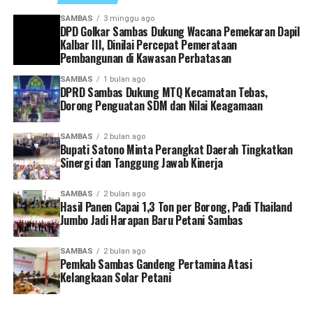
serta menumbuhkan kecintaan masyarakat terhadap Al-
Menurutnya, koordinasi yang kuat antar perangkat
SAMBAS
3 minggu ago
Qur’an. (Red)
DPD Golkar Sambas Dukung Wacana Pemekaran Dapil
daerah menjadi kunci dalam menghadirkan pelayanan
Kalbar III, Dinilai Percepat Pemerataan
publik yang optimal sekaligus mempercepat realisasi
Pembangunan di Kawasan Perbatasan
program-program prioritas pemerintah daerah.
SAMBAS
1 bulan ago
DPRD Sambas Dukung MTQ Kecamatan Tebas,
“Rakor ini menjadi momentum penting untuk
Dorong Penguatan SDM dan Nilai Keagamaan
memperkuat sinergi antarinstansi pemerintahan
sekaligus melakukan evaluasi terhadap capaian kinerja
SAMBAS
2 bulan ago
Bupati Satono Minta Perangkat Daerah Tingkatkan
masing-masing perangkat daerah,” ujar Satono.
Sinergi dan Tanggung Jawab Kinerja
Ia juga mengingatkan agar seluruh kepala perangkat
SAMBAS
2 bulan ago
daerah memiliki kesamaan visi dan arah dalam
Hasil Panen Capai 1,3 Ton per Borong, Padi Thailand
mendukung pembangunan Kabupaten Sambas. Setiap
Jumbo Jadi Harapan Baru Petani Sambas
program yang dirancang, kata dia, harus mampu
menjawab kebutuhan masyarakat serta sejalan dengan
SAMBAS
2 bulan ago
Pemkab Sambas Gandeng Pertamina Atasi
target pembangunan yang telah ditetapkan.
Kelangkaan Solar Petani
Selain itu, Bupati Satono meminta agar pelaporan