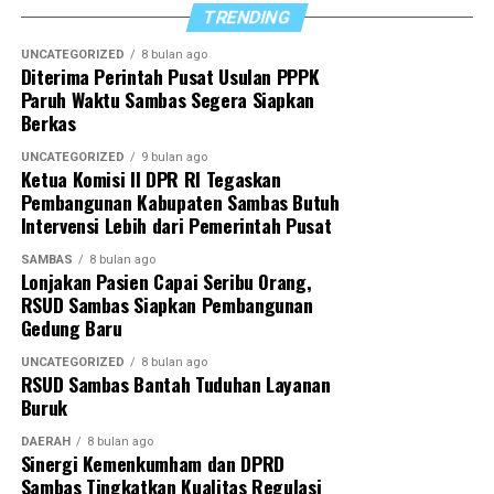
capaian kinerja dilakukan secara tertib dan akurat
TRENDING
sebagai bagian dari upaya mewujudkan tata kelola
pemerintahan yang efektif dan akuntabel.
UNCATEGORIZED
8 bulan ago
Diterima Perintah Pusat Usulan PPPK
Paruh Waktu Sambas Segera Siapkan
“Setiap kepala perangkat daerah harus memiliki visi
Berkas
yang selaras dengan arah pembangunan Kabupaten
Sambas, termasuk dalam hal pelaporan capaian kinerja
UNCATEGORIZED
9 bulan ago
Ketua Komisi II DPR RI Tegaskan
dan penyusunan program strategis ke depan,” tegasnya.
Pembangunan Kabupaten Sambas Butuh
Intervensi Lebih dari Pemerintah Pusat
Di akhir arahannya, Satono berharap sinergi yang
selama ini terjalin dapat terus diperkuat sehingga
SAMBAS
8 bulan ago
Lonjakan Pasien Capai Seribu Orang,
seluruh program pemerintah daerah dapat berjalan
RSUD Sambas Siapkan Pembangunan
optimal demi mewujudkan Sambas yang lebih maju dan
Gedung Baru
sejahtera.
UNCATEGORIZED
8 bulan ago
RSUD Sambas Bantah Tuduhan Layanan
“Dengan sinergitas yang telah dibangun, kita optimistis
Buruk
dapat menyukseskan berbagai program pemerintah
daerah untuk mewujudkan Sambas Berkah
DAERAH
8 bulan ago
Sinergi Kemenkumham dan DPRD
Berkemajuan,” tutupnya.
Sambas Tingkatkan Kualitas Regulasi