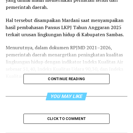
yang dinilai masih memerlukan perhatian serius dari
pemerintah daerah.
Hal tersebut disampaikan Mardani saat menyampaikan
hasil pembahasan Pansus LKPJ Tahun Anggaran 2025
terkait urusan lingkungan hidup di Kabupaten Sambas.
Menurutnya, dalam dokumen RPJMD 2021–2026,
pemerintah daerah menargetkan peningkatan kualitas
lingkungan hidup dengan indikator Indeks Kualitas Air
sebesar 51,40, Indeks Kualitas Udara 90,30, dan Indeks
Kualitas Lahan 40,18.
CONTINUE READING
Ia menyebut kondisi awal Indeks Kualitas Lingkungan
Hidup Kabupaten Sambas berada pada angka 68 dan
YOU MAY LIKE
pada tahun 2025 meningkat menjadi 71,63.
“Meski diakui belum maksimal, tetapi capaian indeks
CLICK TO COMMENT
kualitas lingkungan hidup Kabupaten Sambas tahun
2025 sudah mencapai 71,63. Ini menunjukkan adanya