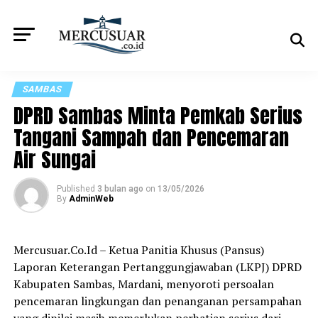
SAMBAS
DPRD Sambas Minta Pemkab Serius
Tangani Sampah dan Pencemaran
Air Sungai
Published
3 bulan ago
on
13/05/2026
By
AdminWeb
Mercusuar.Co.Id – Ketua Panitia Khusus (Pansus)
Laporan Keterangan Pertanggungjawaban (LKPJ) DPRD
Kabupaten Sambas, Mardani, menyoroti persoalan
pencemaran lingkungan dan penanganan persampahan