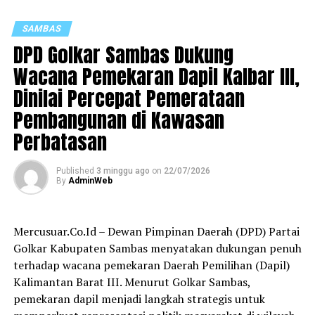
peningkatan,” ujar Mardani.
SAMBAS
Namun demikian, Pansus LKPJ menilai masih terdapat
DPD Golkar Sambas Dukung
persoalan serius yang perlu segera ditangani, terutama
Wacana Pemekaran Dapil Kalbar III,
pencemaran air sungai akibat limbah yang kerap
Dinilai Percepat Pemerataan
dikeluhkan masyarakat.
Pembangunan di Kawasan
Mardani mengatakan anggaran untuk program
Perbatasan
pengendalian pencemaran masih tergolong kecil, yakni
hanya sekitar Rp198 juta dengan realisasi Rp191 juta.
Published
3 minggu ago
on
22/07/2026
By
AdminWeb
“Yang perlu mendapat perhatian serius adalah
pencemaran air sungai akibat limbah yang sering terjadi
di Sambas. Pengawasan dan pengendalian harus
Mercusuar.Co.Id – Dewan Pimpinan Daerah (DPD) Partai
diperkuat,” katanya.
Golkar Kabupaten Sambas menyatakan dukungan penuh
terhadap wacana pemekaran Daerah Pemilihan (Dapil)
Selain persoalan lingkungan, Pansus LKPJ juga
Kalimantan Barat III. Menurut Golkar Sambas,
menyoroti program pengelolaan persampahan yang
pemekaran dapil menjadi langkah strategis untuk
melekat pada Dinas Perkim LH dengan pagu anggaran