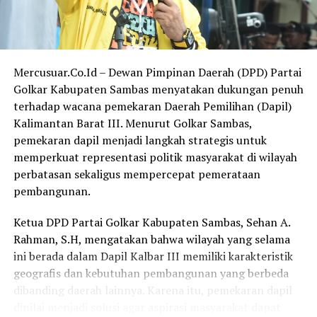
“Pers bukan lawan pemerintah atau legislatif, melainkan
mitra kritis. Dari pemberitaan yang jujur dan
bertanggung jawab, lahir kebijakan yang lebih berpihak
Mercusuar.Co.Id – Dewan Pimpinan Daerah (DPD) Partai
kepada kepentingan rakyat,” tambahnya.
Golkar Kabupaten Sambas menyatakan dukungan penuh
terhadap wacana pemekaran Daerah Pemilihan (Dapil)
Di momentum peringatan Hari Pers Nasional 2026 ini,
Kalimantan Barat III. Menurut Golkar Sambas,
Figo berharap insan pers semakin solid dan adaptif
pemekaran dapil menjadi langkah strategis untuk
terhadap perkembangan zaman, tanpa meninggalkan
memperkuat representasi politik masyarakat di wilayah
nilai-nilai dasar dan kode etik jurnalistik.
perbatasan sekaligus mempercepat pemerataan
pembangunan.
“Semoga pers Indonesia semakin kuat dan berdaulat,
serta terus menjadi suara publik yang mencerahkan.
Ketua DPD Partai Golkar Kabupaten Sambas, Sehan A.
Teruslah menulis dengan hati, bekerja dengan nurani,
Rahman, S.H, mengatakan bahwa wilayah yang selama
dan berdiri di sisi kepentingan masyarakat,” pungkasnya.
ini berada dalam Dapil Kalbar III memiliki karakteristik
(Red)
geografis dan kebutuhan pembangunan yang berbeda
dibanding daerah lainnya. Karena itu, pemekaran dapil
RELATED TOPICS:
dinilai menjadi solusi agar aspirasi masyarakat dapat