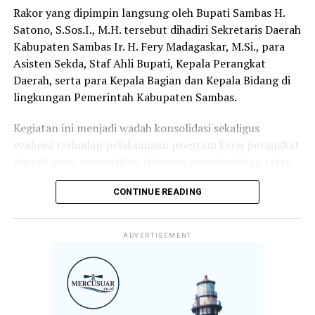
terbaik, tetapi juga memperkuat ukhuwah Islamiyah
Rakor yang dipimpin langsung oleh Bupati Sambas H.
serta menumbuhkan kecintaan masyarakat terhadap Al-
Satono, S.Sos.I., M.H. tersebut dihadiri Sekretaris Daerah
Qur’an. (Red)
Kabupaten Sambas Ir. H. Fery Madagaskar, M.Si., para
Asisten Sekda, Staf Ahli Bupati, Kepala Perangkat
Daerah, serta para Kepala Bagian dan Kepala Bidang di
lingkungan Pemerintah Kabupaten Sambas.
Kegiatan ini menjadi wadah konsolidasi sekaligus
evaluasi terhadap pelaksanaan program kerja perangkat
daerah guna memastikan jalannya pemerintahan tetap
selaras dengan target pembangunan daerah.
CONTINUE READING
Dalam arahannya, Bupati Satono menekankan bahwa
keberhasilan pembangunan tidak hanya ditentukan oleh
ADVERTISEMENT
perencanaan yang baik, tetapi juga oleh komitmen,
kedisiplinan, dan loyalitas aparatur dalam melaksanakan
tugas dan tanggung jawabnya.
Menurutnya, koordinasi yang kuat antar perangkat