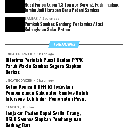
pemerintahan yang efektif dan akuntabel.
Hasil Panen Capai 1,3 Ton per Borong, Padi Thailand
Jumbo Jadi Harapan Baru Petani Sambas
“Setiap kepala perangkat daerah harus memiliki visi
SAMBAS
2 bulan ago
yang selaras dengan arah pembangunan Kabupaten
Pemkab Sambas Gandeng Pertamina Atasi
Sambas, termasuk dalam hal pelaporan capaian kinerja
Kelangkaan Solar Petani
dan penyusunan program strategis ke depan,” tegasnya.
TRENDING
Di akhir arahannya, Satono berharap sinergi yang
selama ini terjalin dapat terus diperkuat sehingga
UNCATEGORIZED
8 bulan ago
Diterima Perintah Pusat Usulan PPPK
seluruh program pemerintah daerah dapat berjalan
Paruh Waktu Sambas Segera Siapkan
optimal demi mewujudkan Sambas yang lebih maju dan
Berkas
sejahtera.
UNCATEGORIZED
9 bulan ago
Ketua Komisi II DPR RI Tegaskan
“Dengan sinergitas yang telah dibangun, kita optimistis
Pembangunan Kabupaten Sambas Butuh
dapat menyukseskan berbagai program pemerintah
Intervensi Lebih dari Pemerintah Pusat
daerah untuk mewujudkan Sambas Berkah
SAMBAS
8 bulan ago
Berkemajuan,” tutupnya.
Lonjakan Pasien Capai Seribu Orang,
RSUD Sambas Siapkan Pembangunan
Gedung Baru