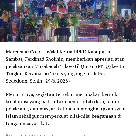
pertimbangan untuk dilakukan penataan atau
pemekaran daerah pemilihan.
Berdasarkan data Daftar Pemilih Tetap (DPT) Pemilu
2024 KPU Provinsi Kalimantan Barat, jumlah pemilih di
tiga daerah tersebut terdiri atas:
Mercusuar.Co.Id – Wakil Ketua DPRD Kabupaten
Kabupaten Sambas: 458.286 pemilih
Sambas, Ferdinad Sholihin, memberikan apresiasi atas
Kabupaten Bengkayang: 206.526 pemilih
pelaksanaan Musabaqah Tilawatil Quran (MTQ) ke-13
Kota Singkawang: 169.951 pemilih
Tingkat Kecamatan Tebas yang digelar di Desa
Sededong, Senin (29/6/2026).
Sehingga total jumlah pemilih di ketiga daerah mencapai
sekitar 834.763 pemilih.
Menurutnya, kegiatan tersebut merupakan bentuk
kolaborasi yang baik antara pemerintah desa, panitia
Sehan menegaskan bahwa besarnya jumlah pemilih
pelaksana, dan masyarakat dalam menghidupkan syiar
tersebut menunjukkan kawasan Sambas, Bengkayang,
Islam sekaligus memperkuat nilai-nilai keagamaan di
dan Singkawang memiliki potensi yang cukup untuk
tengah masyarakat.
mendapatkan representasi politik yang lebih
proporsional apabila dilakukan penataan daerah