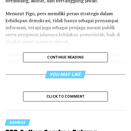
berimbang, akurat, dan bertanggung jawab.
Menurut Figo, pers memiliki peran strategis dalam
kehidupan demokrasi, tidak hanya sebagai penyampai
informasi, tetapi juga sebagai penjaga nurani publik
serta pengawas jalannya kebijakan pemerintah, baik di
tingkat pusat maupun daerah.
“Selamat Hari Pers Nasional 2026 untuk seluruh insan
CONTINUE READING
pers. Pers adalah pilar penting demokrasi yang berperan
menjaga keterbukaan informasi, mengawal kebijakan
YOU MAY LIKE
publik, serta menjadi jembatan komunikasi antara
pemerintah dan masyarakat,” ujar Figo, Minggu
(9/2/2026).
CLICK TO COMMENT
Ia menilai, di era digital yang ditandai dengan arus
informasi yang begitu cepat, media massa dituntut tidak
hanya mengejar kecepatan, tetapi juga menjunjung
tinggi akurasi, etika jurnalistik, dan kebenaran fakta.
SAMBAS