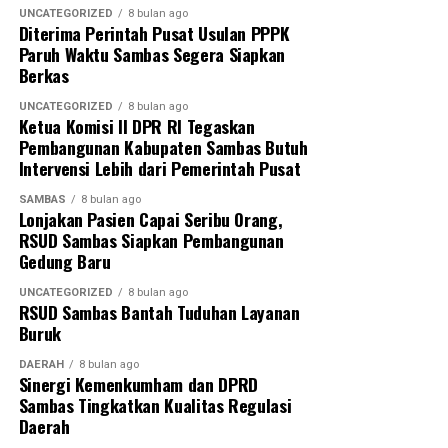
selama ini terjalin dapat terus diperkuat sehingga
UNCATEGORIZED
8 bulan ago
Diterima Perintah Pusat Usulan PPPK
seluruh program pemerintah daerah dapat berjalan
Paruh Waktu Sambas Segera Siapkan
optimal demi mewujudkan Sambas yang lebih maju dan
Berkas
sejahtera.
UNCATEGORIZED
8 bulan ago
Ketua Komisi II DPR RI Tegaskan
“Dengan sinergitas yang telah dibangun, kita optimistis
Pembangunan Kabupaten Sambas Butuh
dapat menyukseskan berbagai program pemerintah
Intervensi Lebih dari Pemerintah Pusat
daerah untuk mewujudkan Sambas Berkah
SAMBAS
8 bulan ago
Berkemajuan,” tutupnya.
Lonjakan Pasien Capai Seribu Orang,
RSUD Sambas Siapkan Pembangunan
Gedung Baru
UNCATEGORIZED
8 bulan ago
RSUD Sambas Bantah Tuduhan Layanan
Buruk
DAERAH
8 bulan ago
Sinergi Kemenkumham dan DPRD
Sambas Tingkatkan Kualitas Regulasi
Daerah