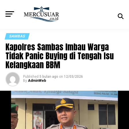
SAMBAS
Kapolres Sambas Imbau Warga
Tidak Panic Buying di Tengah Isu
Kelangkaan BBM
Published
5 bulan ago
on
12/03/2026
By
AdminWeb