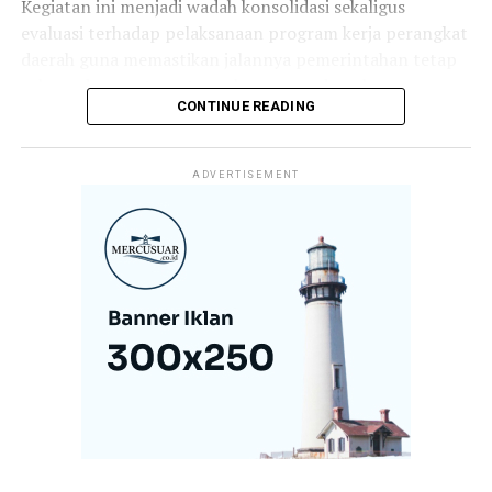
Kegiatan ini menjadi wadah konsolidasi sekaligus
evaluasi terhadap pelaksanaan program kerja perangkat
daerah guna memastikan jalannya pemerintahan tetap
selaras dengan target pembangunan daerah.
CONTINUE READING
Dalam arahannya, Bupati Satono menekankan bahwa
keberhasilan pembangunan tidak hanya ditentukan oleh
ADVERTISEMENT
perencanaan yang baik, tetapi juga oleh komitmen,
kedisiplinan, dan loyalitas aparatur dalam melaksanakan
tugas dan tanggung jawabnya.
Menurutnya, koordinasi yang kuat antar perangkat
daerah menjadi kunci dalam menghadirkan pelayanan
publik yang optimal sekaligus mempercepat realisasi
program-program prioritas pemerintah daerah.
“Rakor ini menjadi momentum penting untuk
memperkuat sinergi antarinstansi pemerintahan
sekaligus melakukan evaluasi terhadap capaian kinerja