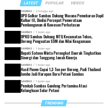
masing-masing perangkat daerah,” ujar Satono.
LATEST
POPULAR
VIDEOS
Ia juga mengingatkan agar seluruh kepala perangkat
SAMBAS
2 minggu ago
DPD Golkar Sambas Dukung Wacana Pemekaran Dapil
daerah memiliki kesamaan visi dan arah dalam
Kalbar III, Dinilai Percepat Pemerataan
mendukung pembangunan Kabupaten Sambas. Setiap
Pembangunan di Kawasan Perbatasan
program yang dirancang, kata dia, harus mampu
SAMBAS
1 bulan ago
menjawab kebutuhan masyarakat serta sejalan dengan
DPRD Sambas Dukung MTQ Kecamatan Tebas,
target pembangunan yang telah ditetapkan.
Dorong Penguatan SDM dan Nilai Keagamaan
SAMBAS
1 bulan ago
Selain itu, Bupati Satono meminta agar pelaporan
Bupati Satono Minta Perangkat Daerah Tingkatkan
capaian kinerja dilakukan secara tertib dan akurat
Sinergi dan Tanggung Jawab Kinerja
sebagai bagian dari upaya mewujudkan tata kelola
SAMBAS
1 bulan ago
pemerintahan yang efektif dan akuntabel.
Hasil Panen Capai 1,3 Ton per Borong, Padi Thailand
Jumbo Jadi Harapan Baru Petani Sambas
“Setiap kepala perangkat daerah harus memiliki visi
SAMBAS
1 bulan ago
yang selaras dengan arah pembangunan Kabupaten
Pemkab Sambas Gandeng Pertamina Atasi
Sambas, termasuk dalam hal pelaporan capaian kinerja
Kelangkaan Solar Petani
dan penyusunan program strategis ke depan,” tegasnya.
TRENDING
Di akhir arahannya, Satono berharap sinergi yang