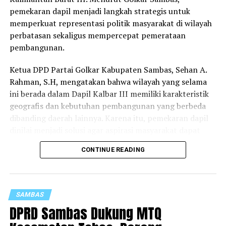
RELATED TOPICS:
pemekaran dapil menjadi langkah strategis untuk
UP NEXT
memperkuat representasi politik masyarakat di wilayah
Bupati Sambas Pastikan Stok BBM Aman, Minta
perbatasan sekaligus mempercepat pemerataan
Masyarakat Tidak Panik
pembangunan.
DON'T MISS
Pemkab Sambas Siap Dukung Pengamanan Idul Fitri,
Ketua DPD Partai Golkar Kabupaten Sambas, Sehan A.
Layanan Kesehatan dan Rest Area Disiapkan
Rahman, S.H, mengatakan bahwa wilayah yang selama
ini berada dalam Dapil Kalbar III memiliki karakteristik
geografis dan kebutuhan pembangunan yang berbeda
dibanding daerah lainnya. Karena itu, pemekaran dapil
dinilai menjadi solusi agar aspirasi masyarakat dapat
diperjuangkan secara lebih optimal.
CONTINUE READING
“DPD Partai Golkar Kabupaten Sambas sangat setuju
terhadap wacana pemekaran Dapil Kalbar III. Salah satu
alasannya adalah dalam rangka mempercepat
SAMBAS
pemerataan pembangunan, khususnya di bidang
DPRD Sambas Dukung MTQ
infrastruktur dan sektor lainnya di dua kabupaten
perbatasan serta satu kota administratif, yakni