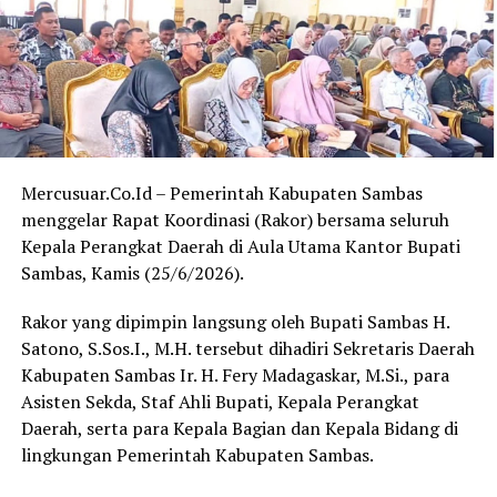
Selain memberikan apresiasi, Ferdinad juga mengajak
seluruh pihak untuk bersama-sama menjaga suasana
kondusif selama pelaksanaan MTQ yang berlangsung
kurang lebih selama tujuh hari.
“Saya berharap panitia, peserta, serta seluruh lapisan
masyarakat di Desa Sededong dapat bersama-sama
menjaga keamanan dan kenyamanan selama kegiatan
Mercusuar.Co.Id – Pemerintah Kabupaten Sambas
MTQ ini berlangsung,” tutupnya.
menggelar Rapat Koordinasi (Rakor) bersama seluruh
Kepala Perangkat Daerah di Aula Utama Kantor Bupati
Kegiatan MTQ ke-13 Tingkat Kecamatan Tebas tersebut
Sambas, Kamis (25/6/2026).
diharapkan tidak hanya melahirkan qari dan qariah
terbaik, tetapi juga memperkuat ukhuwah Islamiyah
Rakor yang dipimpin langsung oleh Bupati Sambas H.
serta menumbuhkan kecintaan masyarakat terhadap Al-
Satono, S.Sos.I., M.H. tersebut dihadiri Sekretaris Daerah
Qur’an. (Red)
Kabupaten Sambas Ir. H. Fery Madagaskar, M.Si., para
Asisten Sekda, Staf Ahli Bupati, Kepala Perangkat
Daerah, serta para Kepala Bagian dan Kepala Bidang di
lingkungan Pemerintah Kabupaten Sambas.