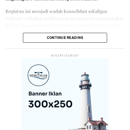
Kegiatan ini menjadi wadah konsolidasi sekaligus
evaluasi terhadap pelaksanaan program kerja perangkat
daerah guna memastikan jalannya pemerintahan tetap
selaras dengan target pembangunan daerah.
CONTINUE READING
Dalam arahannya, Bupati Satono menekankan bahwa
keberhasilan pembangunan tidak hanya ditentukan oleh
ADVERTISEMENT
perencanaan yang baik, tetapi juga oleh komitmen,
kedisiplinan, dan loyalitas aparatur dalam melaksanakan
tugas dan tanggung jawabnya.
Menurutnya, koordinasi yang kuat antar perangkat
daerah menjadi kunci dalam menghadirkan pelayanan
publik yang optimal sekaligus mempercepat realisasi
program-program prioritas pemerintah daerah.
“Rakor ini menjadi momentum penting untuk
memperkuat sinergi antarinstansi pemerintahan