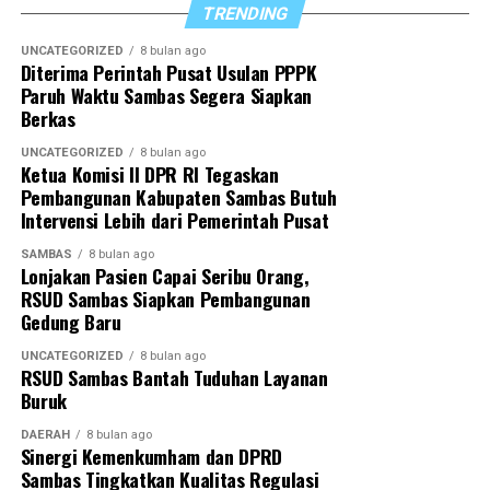
TRENDING
Di akhir arahannya, Satono berharap sinergi yang
selama ini terjalin dapat terus diperkuat sehingga
UNCATEGORIZED
8 bulan ago
Diterima Perintah Pusat Usulan PPPK
seluruh program pemerintah daerah dapat berjalan
Paruh Waktu Sambas Segera Siapkan
optimal demi mewujudkan Sambas yang lebih maju dan
Berkas
sejahtera.
UNCATEGORIZED
8 bulan ago
Ketua Komisi II DPR RI Tegaskan
“Dengan sinergitas yang telah dibangun, kita optimistis
Pembangunan Kabupaten Sambas Butuh
dapat menyukseskan berbagai program pemerintah
Intervensi Lebih dari Pemerintah Pusat
daerah untuk mewujudkan Sambas Berkah
SAMBAS
8 bulan ago
Berkemajuan,” tutupnya.
Lonjakan Pasien Capai Seribu Orang,
RSUD Sambas Siapkan Pembangunan
Gedung Baru
UNCATEGORIZED
8 bulan ago
RSUD Sambas Bantah Tuduhan Layanan
Buruk
DAERAH
8 bulan ago
Sinergi Kemenkumham dan DPRD
Sambas Tingkatkan Kualitas Regulasi