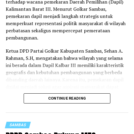
terhadap wacana pemekaran Daerah Pemilihan (Dapil)
DON'T MISS
Bupati Satono Imbau Masyarakat Tingkatkan
Kalimantan Barat III. Menurut Golkar Sambas,
Kewaspadaan Bencana Hidrometeorologi
pemekaran dapil menjadi langkah strategis untuk
memperkuat representasi politik masyarakat di wilayah
perbatasan sekaligus mempercepat pemerataan
pembangunan.
Ketua DPD Partai Golkar Kabupaten Sambas, Sehan A.
Rahman, S.H, mengatakan bahwa wilayah yang selama
ini berada dalam Dapil Kalbar III memiliki karakteristik
geografis dan kebutuhan pembangunan yang berbeda
dibanding daerah lainnya. Karena itu, pemekaran dapil
dinilai menjadi solusi agar aspirasi masyarakat dapat
diperjuangkan secara lebih optimal.
CONTINUE READING
“DPD Partai Golkar Kabupaten Sambas sangat setuju
terhadap wacana pemekaran Dapil Kalbar III. Salah satu
alasannya adalah dalam rangka mempercepat
SAMBAS
pemerataan pembangunan, khususnya di bidang