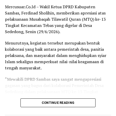
Mercusuar.Co.Id – Wakil Ketua DPRD Kabupaten
Kabupaten Sambas: 458.286 pemilih
Sambas, Ferdinad Sholihin, memberikan apresiasi atas
Kabupaten Bengkayang: 206.526 pemilih
pelaksanaan Musabaqah Tilawatil Quran (MTQ) ke-13
Kota Singkawang: 169.951 pemilih
Tingkat Kecamatan Tebas yang digelar di Desa
Sededong, Senin (29/6/2026).
Sehingga total jumlah pemilih di ketiga daerah mencapai
sekitar 834.763 pemilih.
Menurutnya, kegiatan tersebut merupakan bentuk
kolaborasi yang baik antara pemerintah desa, panitia
Sehan menegaskan bahwa besarnya jumlah pemilih
pelaksana, dan masyarakat dalam menghidupkan syiar
tersebut menunjukkan kawasan Sambas, Bengkayang,
Islam sekaligus memperkuat nilai-nilai keagamaan di
dan Singkawang memiliki potensi yang cukup untuk
tengah masyarakat.
mendapatkan representasi politik yang lebih
proporsional apabila dilakukan penataan daerah
“Mewakili DPRD Sambas saya sangat mengapresiasi
pemilihan sesuai ketentuan yang berlaku.
gagasan yang bagus dari kolaborasi Pemerintah Desa
Sededong dalam pelaksanaan MTQ ke-13 Tingkat
“Selain aspek pemerataan pembangunan, jumlah
Kecamatan Tebas. Ke depan, kegiatan serupa bisa terus
penduduk maupun jumlah pemilih juga sudah sangat
CONTINUE READING
dilaksanakan di desa-desa lainnya,” kata Ferdinad.
layak menjadi pertimbangan dalam wacana pemekaran
dapil. Dengan keterwakilan yang lebih efektif, aspirasi
Ia menilai, MTQ tidak hanya menjadi ajang perlombaan