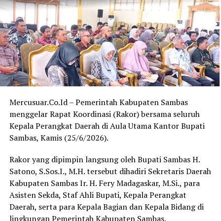
Selain memberikan apresiasi, Ferdinad juga mengajak
seluruh pihak untuk bersama-sama menjaga suasana
kondusif selama pelaksanaan MTQ yang berlangsung
kurang lebih selama tujuh hari.
“Saya berharap panitia, peserta, serta seluruh lapisan
masyarakat di Desa Sededong dapat bersama-sama
menjaga keamanan dan kenyamanan selama kegiatan
Mercusuar.Co.Id – Pemerintah Kabupaten Sambas
MTQ ini berlangsung,” tutupnya.
menggelar Rapat Koordinasi (Rakor) bersama seluruh
Kepala Perangkat Daerah di Aula Utama Kantor Bupati
Kegiatan MTQ ke-13 Tingkat Kecamatan Tebas tersebut
Sambas, Kamis (25/6/2026).
diharapkan tidak hanya melahirkan qari dan qariah
terbaik, tetapi juga memperkuat ukhuwah Islamiyah
Rakor yang dipimpin langsung oleh Bupati Sambas H.
serta menumbuhkan kecintaan masyarakat terhadap Al-
Satono, S.Sos.I., M.H. tersebut dihadiri Sekretaris Daerah
Qur’an. (Red)
Kabupaten Sambas Ir. H. Fery Madagaskar, M.Si., para
Asisten Sekda, Staf Ahli Bupati, Kepala Perangkat
Daerah, serta para Kepala Bagian dan Kepala Bidang di
lingkungan Pemerintah Kabupaten Sambas.