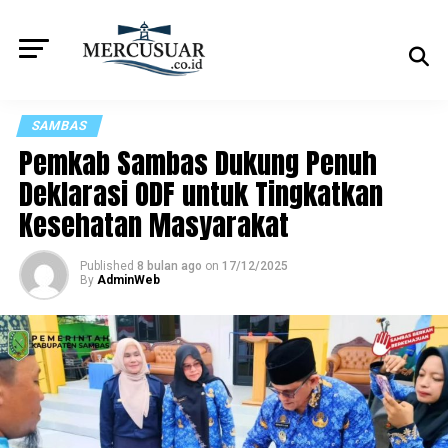
SAMBAS
Pemkab Sambas Dukung Penuh
Deklarasi ODF untuk Tingkatkan
Kesehatan Masyarakat
Published
8 bulan ago
on
17/12/2025
By
AdminWeb