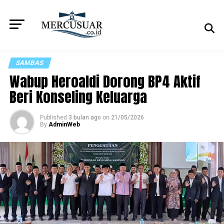
SAMBAS
Wabup Heroaldi Dorong BP4 Aktif
Beri Konseling Keluarga
Published
3 bulan ago
on
21/05/2026
By
AdminWeb