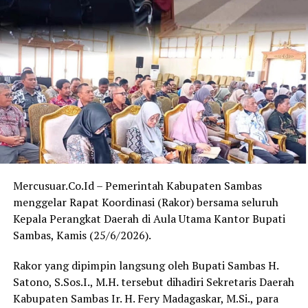
sumber daya manusia, tidak saja secara akademik, namun
harus diselaraskan dengan bekal ilmu agama,”
sambungnya.
Selain memberikan apresiasi, Ferdinad juga mengajak
seluruh pihak untuk bersama-sama menjaga suasana
kondusif selama pelaksanaan MTQ yang berlangsung
kurang lebih selama tujuh hari.
“Saya berharap panitia, peserta, serta seluruh lapisan
masyarakat di Desa Sededong dapat bersama-sama
menjaga keamanan dan kenyamanan selama kegiatan
Mercusuar.Co.Id – Pemerintah Kabupaten Sambas
MTQ ini berlangsung,” tutupnya.
menggelar Rapat Koordinasi (Rakor) bersama seluruh
Kepala Perangkat Daerah di Aula Utama Kantor Bupati
Kegiatan MTQ ke-13 Tingkat Kecamatan Tebas tersebut
Sambas, Kamis (25/6/2026).
diharapkan tidak hanya melahirkan qari dan qariah
terbaik, tetapi juga memperkuat ukhuwah Islamiyah
Rakor yang dipimpin langsung oleh Bupati Sambas H.
serta menumbuhkan kecintaan masyarakat terhadap Al-
Satono, S.Sos.I., M.H. tersebut dihadiri Sekretaris Daerah
Qur’an. (Red)
Kabupaten Sambas Ir. H. Fery Madagaskar, M.Si., para