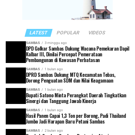
“Rakor ini menjadi momentum penting untuk
memperkuat sinergi antarinstansi pemerintahan
sekaligus melakukan evaluasi terhadap capaian kinerja
masing-masing perangkat daerah,” ujar Satono.
LATEST
POPULAR
VIDEOS
Ia juga mengingatkan agar seluruh kepala perangkat
SAMBAS
3 minggu ago
DPD Golkar Sambas Dukung Wacana Pemekaran Dapil
daerah memiliki kesamaan visi dan arah dalam
Kalbar III, Dinilai Percepat Pemerataan
mendukung pembangunan Kabupaten Sambas. Setiap
Pembangunan di Kawasan Perbatasan
program yang dirancang, kata dia, harus mampu
SAMBAS
1 bulan ago
menjawab kebutuhan masyarakat serta sejalan dengan
DPRD Sambas Dukung MTQ Kecamatan Tebas,
target pembangunan yang telah ditetapkan.
Dorong Penguatan SDM dan Nilai Keagamaan
SAMBAS
1 bulan ago
Selain itu, Bupati Satono meminta agar pelaporan
Bupati Satono Minta Perangkat Daerah Tingkatkan
capaian kinerja dilakukan secara tertib dan akurat
Sinergi dan Tanggung Jawab Kinerja
sebagai bagian dari upaya mewujudkan tata kelola
SAMBAS
1 bulan ago
pemerintahan yang efektif dan akuntabel.
Hasil Panen Capai 1,3 Ton per Borong, Padi Thailand
Jumbo Jadi Harapan Baru Petani Sambas
“Setiap kepala perangkat daerah harus memiliki visi
SAMBAS
2 bulan ago
yang selaras dengan arah pembangunan Kabupaten