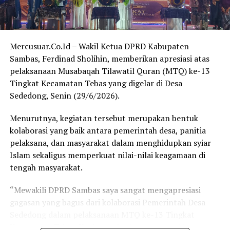
2024 KPU Provinsi Kalimantan Barat, jumlah pemilih di
tiga daerah tersebut terdiri atas:
Mercusuar.Co.Id – Wakil Ketua DPRD Kabupaten
Kabupaten Sambas: 458.286 pemilih
Sambas, Ferdinad Sholihin, memberikan apresiasi atas
Kabupaten Bengkayang: 206.526 pemilih
pelaksanaan Musabaqah Tilawatil Quran (MTQ) ke-13
Kota Singkawang: 169.951 pemilih
Tingkat Kecamatan Tebas yang digelar di Desa
Sededong, Senin (29/6/2026).
Sehingga total jumlah pemilih di ketiga daerah mencapai
sekitar 834.763 pemilih.
Menurutnya, kegiatan tersebut merupakan bentuk
kolaborasi yang baik antara pemerintah desa, panitia
Sehan menegaskan bahwa besarnya jumlah pemilih
pelaksana, dan masyarakat dalam menghidupkan syiar
tersebut menunjukkan kawasan Sambas, Bengkayang,
Islam sekaligus memperkuat nilai-nilai keagamaan di
dan Singkawang memiliki potensi yang cukup untuk
tengah masyarakat.
mendapatkan representasi politik yang lebih
proporsional apabila dilakukan penataan daerah
“Mewakili DPRD Sambas saya sangat mengapresiasi
pemilihan sesuai ketentuan yang berlaku.
gagasan yang bagus dari kolaborasi Pemerintah Desa
Sededong dalam pelaksanaan MTQ ke-13 Tingkat
“Selain aspek pemerataan pembangunan, jumlah
Kecamatan Tebas. Ke depan, kegiatan serupa bisa terus