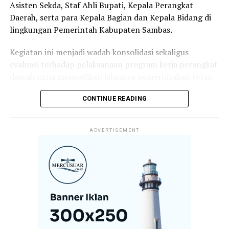
Asisten Sekda, Staf Ahli Bupati, Kepala Perangkat
Daerah, serta para Kepala Bagian dan Kepala Bidang di
lingkungan Pemerintah Kabupaten Sambas.
Kegiatan ini menjadi wadah konsolidasi sekaligus
evaluasi terhadap pelaksanaan program kerja perangkat
daerah guna memastikan jalannya pemerintahan tetap
selaras dengan target pembangunan daerah.
CONTINUE READING
Dalam arahannya, Bupati Satono menekankan bahwa
keberhasilan pembangunan tidak hanya ditentukan oleh
ADVERTISEMENT
perencanaan yang baik, tetapi juga oleh komitmen,
kedisiplinan, dan loyalitas aparatur dalam melaksanakan
tugas dan tanggung jawabnya.
Menurutnya, koordinasi yang kuat antar perangkat
daerah menjadi kunci dalam menghadirkan pelayanan
publik yang optimal sekaligus mempercepat realisasi
program-program prioritas pemerintah daerah.