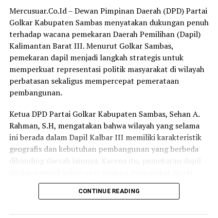
serta menekan angka perceraian di Kabupaten Sambas.
Mercusuar.Co.Id – Dewan Pimpinan Daerah (DPD) Partai
(Red)
Golkar Kabupaten Sambas menyatakan dukungan penuh
terhadap wacana pemekaran Daerah Pemilihan (Dapil)
RELATED TOPICS:
Kalimantan Barat III. Menurut Golkar Sambas,
UP NEXT
pemekaran dapil menjadi langkah strategis untuk
Pemkab Sambas Dukung Penguatan Perlindungan
memperkuat representasi politik masyarakat di wilayah
Pekerja Migran Indonesia
perbatasan sekaligus mempercepat pemerataan
DON'T MISS
pembangunan.
Anwari Harap Bantuan Rumah Layak Huni Menjangkau
Masyarakat Membutuhkan
Ketua DPD Partai Golkar Kabupaten Sambas, Sehan A.
Rahman, S.H, mengatakan bahwa wilayah yang selama
ini berada dalam Dapil Kalbar III memiliki karakteristik
geografis dan kebutuhan pembangunan yang berbeda
dibanding daerah lainnya. Karena itu, pemekaran dapil
dinilai menjadi solusi agar aspirasi masyarakat dapat
diperjuangkan secara lebih optimal.
CONTINUE READING
“DPD Partai Golkar Kabupaten Sambas sangat setuju
terhadap wacana pemekaran Dapil Kalbar III. Salah satu