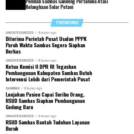
Pemkab Sambas Gandeng Pertamina Atasi
Sambas, termasuk dalam hal pelaporan capaian kinerja
Kelangkaan Solar Petani
dan penyusunan program strategis ke depan,” tegasnya.
TRENDING
Di akhir arahannya, Satono berharap sinergi yang
selama ini terjalin dapat terus diperkuat sehingga
UNCATEGORIZED
8 bulan ago
Diterima Perintah Pusat Usulan PPPK
seluruh program pemerintah daerah dapat berjalan
Paruh Waktu Sambas Segera Siapkan
optimal demi mewujudkan Sambas yang lebih maju dan
Berkas
sejahtera.
UNCATEGORIZED
8 bulan ago
Ketua Komisi II DPR RI Tegaskan
“Dengan sinergitas yang telah dibangun, kita optimistis
Pembangunan Kabupaten Sambas Butuh
dapat menyukseskan berbagai program pemerintah
Intervensi Lebih dari Pemerintah Pusat
daerah untuk mewujudkan Sambas Berkah
SAMBAS
8 bulan ago
Berkemajuan,” tutupnya.
Lonjakan Pasien Capai Seribu Orang,
RSUD Sambas Siapkan Pembangunan
Gedung Baru
UNCATEGORIZED
8 bulan ago
RSUD Sambas Bantah Tuduhan Layanan
Buruk