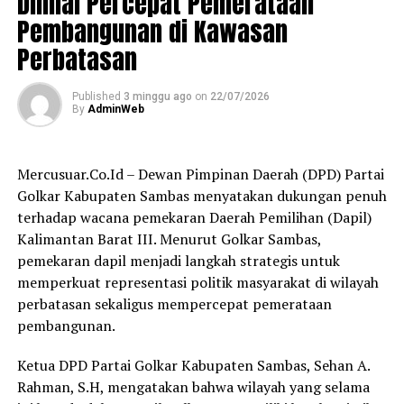
Dinilai Percepat Pemerataan
kelautan dan perikanan yang sangat besar. Wilayah
Pembangunan di Kawasan
pesisir Sambas membentang di sejumlah kecamatan
Perbatasan
seperti Pemangkat, Selakau, Jawai, Jawai Selatan, Paloh,
dan Tangaran.
Published
3 minggu ago
on
22/07/2026
By
AdminWeb
“Ribuan masyarakat Kabupaten Sambas
menggantungkan hidupnya pada sektor kelautan dan
perikanan, baik sebagai nelayan tangkap, pembudidaya
Mercusuar.Co.Id – Dewan Pimpinan Daerah (DPD) Partai
ikan, pengolah hasil laut, maupun pelaku usaha
Golkar Kabupaten Sambas menyatakan dukungan penuh
perikanan lainnya,” ujarnya.
terhadap wacana pemekaran Daerah Pemilihan (Dapil)
Kalimantan Barat III. Menurut Golkar Sambas,
Ia menyebut hasil laut Sambas sangat beragam, mulai
pemekaran dapil menjadi langkah strategis untuk
dari ikan laut, udang, kepiting, cumi, hingga berbagai
memperkuat representasi politik masyarakat di wilayah
komoditas perikanan lain yang memiliki nilai ekonomi
perbatasan sekaligus mempercepat pemerataan
tinggi.
pembangunan.
Karena itu, Heroaldi menilai keberadaan nelayan tidak
Ketua DPD Partai Golkar Kabupaten Sambas, Sehan A.
hanya penting bagi perekonomian daerah, tetapi juga
Rahman, S.H, mengatakan bahwa wilayah yang selama
memiliki peran strategis dalam menjaga ketahanan