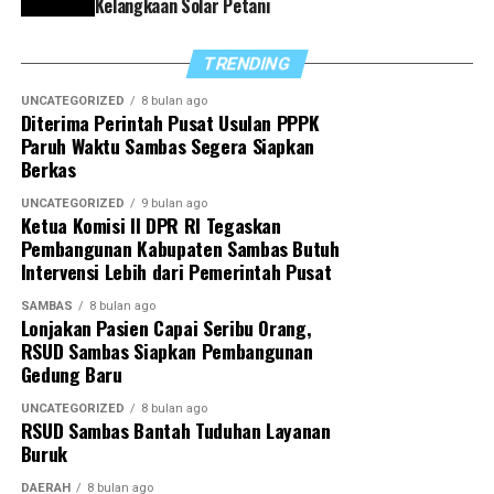
Sambas, termasuk dalam hal pelaporan capaian kinerja
Kelangkaan Solar Petani
dan penyusunan program strategis ke depan,” tegasnya.
TRENDING
Di akhir arahannya, Satono berharap sinergi yang
selama ini terjalin dapat terus diperkuat sehingga
UNCATEGORIZED
8 bulan ago
Diterima Perintah Pusat Usulan PPPK
seluruh program pemerintah daerah dapat berjalan
Paruh Waktu Sambas Segera Siapkan
optimal demi mewujudkan Sambas yang lebih maju dan
Berkas
sejahtera.
UNCATEGORIZED
9 bulan ago
Ketua Komisi II DPR RI Tegaskan
“Dengan sinergitas yang telah dibangun, kita optimistis
Pembangunan Kabupaten Sambas Butuh
dapat menyukseskan berbagai program pemerintah
Intervensi Lebih dari Pemerintah Pusat
daerah untuk mewujudkan Sambas Berkah
SAMBAS
8 bulan ago
Berkemajuan,” tutupnya.
Lonjakan Pasien Capai Seribu Orang,
RSUD Sambas Siapkan Pembangunan
Gedung Baru
UNCATEGORIZED
8 bulan ago
RSUD Sambas Bantah Tuduhan Layanan
Buruk
DAERAH
8 bulan ago