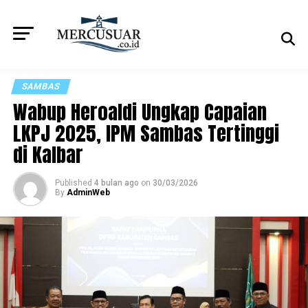
SAMBAS
Wabup Heroaldi Ungkap Capaian
LKPJ 2025, IPM Sambas Tertinggi
di Kalbar
Published
4 bulan ago
on
30/03/2026
By
AdminWeb