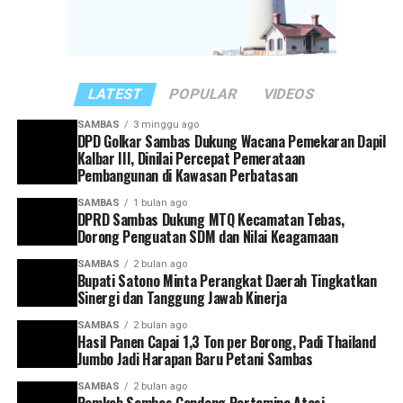
“Rakor ini menjadi momentum penting untuk
memperkuat sinergi antarinstansi pemerintahan
sekaligus melakukan evaluasi terhadap capaian kinerja
masing-masing perangkat daerah,” ujar Satono.
LATEST
POPULAR
VIDEOS
Ia juga mengingatkan agar seluruh kepala perangkat
SAMBAS
3 minggu ago
DPD Golkar Sambas Dukung Wacana Pemekaran Dapil
daerah memiliki kesamaan visi dan arah dalam
Kalbar III, Dinilai Percepat Pemerataan
mendukung pembangunan Kabupaten Sambas. Setiap
Pembangunan di Kawasan Perbatasan
program yang dirancang, kata dia, harus mampu
SAMBAS
1 bulan ago
menjawab kebutuhan masyarakat serta sejalan dengan
DPRD Sambas Dukung MTQ Kecamatan Tebas,
target pembangunan yang telah ditetapkan.
Dorong Penguatan SDM dan Nilai Keagamaan
SAMBAS
2 bulan ago
Selain itu, Bupati Satono meminta agar pelaporan
Bupati Satono Minta Perangkat Daerah Tingkatkan
capaian kinerja dilakukan secara tertib dan akurat
Sinergi dan Tanggung Jawab Kinerja
sebagai bagian dari upaya mewujudkan tata kelola
SAMBAS
2 bulan ago
pemerintahan yang efektif dan akuntabel.
Hasil Panen Capai 1,3 Ton per Borong, Padi Thailand
Jumbo Jadi Harapan Baru Petani Sambas
“Setiap kepala perangkat daerah harus memiliki visi
SAMBAS
2 bulan ago
yang selaras dengan arah pembangunan Kabupaten
Pemkab Sambas Gandeng Pertamina Atasi