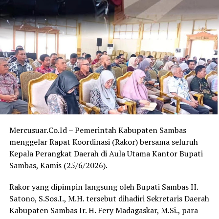
sumber daya manusia, tidak saja secara akademik, namun
harus diselaraskan dengan bekal ilmu agama,”
sambungnya.
Selain memberikan apresiasi, Ferdinad juga mengajak
seluruh pihak untuk bersama-sama menjaga suasana
kondusif selama pelaksanaan MTQ yang berlangsung
kurang lebih selama tujuh hari.
“Saya berharap panitia, peserta, serta seluruh lapisan
masyarakat di Desa Sededong dapat bersama-sama
menjaga keamanan dan kenyamanan selama kegiatan
Mercusuar.Co.Id – Pemerintah Kabupaten Sambas
MTQ ini berlangsung,” tutupnya.
menggelar Rapat Koordinasi (Rakor) bersama seluruh
Kepala Perangkat Daerah di Aula Utama Kantor Bupati
Kegiatan MTQ ke-13 Tingkat Kecamatan Tebas tersebut
Sambas, Kamis (25/6/2026).
diharapkan tidak hanya melahirkan qari dan qariah
terbaik, tetapi juga memperkuat ukhuwah Islamiyah
Rakor yang dipimpin langsung oleh Bupati Sambas H.
serta menumbuhkan kecintaan masyarakat terhadap Al-
Satono, S.Sos.I., M.H. tersebut dihadiri Sekretaris Daerah
Qur’an. (Red)
Kabupaten Sambas Ir. H. Fery Madagaskar, M.Si., para