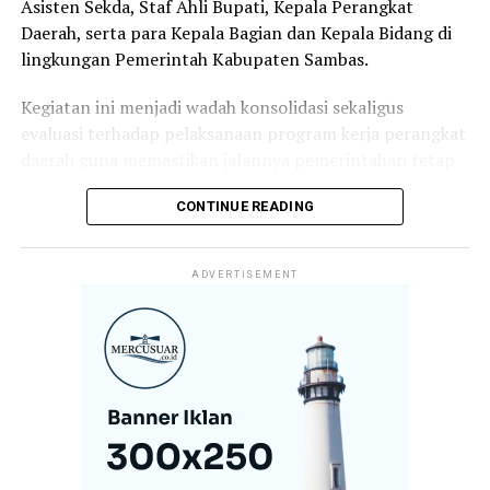
Asisten Sekda, Staf Ahli Bupati, Kepala Perangkat
Daerah, serta para Kepala Bagian dan Kepala Bidang di
lingkungan Pemerintah Kabupaten Sambas.
Kegiatan ini menjadi wadah konsolidasi sekaligus
evaluasi terhadap pelaksanaan program kerja perangkat
daerah guna memastikan jalannya pemerintahan tetap
selaras dengan target pembangunan daerah.
CONTINUE READING
Dalam arahannya, Bupati Satono menekankan bahwa
keberhasilan pembangunan tidak hanya ditentukan oleh
ADVERTISEMENT
perencanaan yang baik, tetapi juga oleh komitmen,
kedisiplinan, dan loyalitas aparatur dalam melaksanakan
tugas dan tanggung jawabnya.
Menurutnya, koordinasi yang kuat antar perangkat
daerah menjadi kunci dalam menghadirkan pelayanan
publik yang optimal sekaligus mempercepat realisasi
program-program prioritas pemerintah daerah.