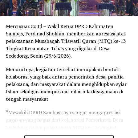
2024 KPU Provinsi Kalimantan Barat, jumlah pemilih di
tiga daerah tersebut terdiri atas:
Mercusuar.Co.Id – Wakil Ketua DPRD Kabupaten
Kabupaten Sambas: 458.286 pemilih
Sambas, Ferdinad Sholihin, memberikan apresiasi atas
Kabupaten Bengkayang: 206.526 pemilih
pelaksanaan Musabaqah Tilawatil Quran (MTQ) ke-13
Kota Singkawang: 169.951 pemilih
Tingkat Kecamatan Tebas yang digelar di Desa
Sededong, Senin (29/6/2026).
Sehingga total jumlah pemilih di ketiga daerah mencapai
sekitar 834.763 pemilih.
Menurutnya, kegiatan tersebut merupakan bentuk
kolaborasi yang baik antara pemerintah desa, panitia
Sehan menegaskan bahwa besarnya jumlah pemilih
pelaksana, dan masyarakat dalam menghidupkan syiar
tersebut menunjukkan kawasan Sambas, Bengkayang,
Islam sekaligus memperkuat nilai-nilai keagamaan di
dan Singkawang memiliki potensi yang cukup untuk
tengah masyarakat.
mendapatkan representasi politik yang lebih
proporsional apabila dilakukan penataan daerah
“Mewakili DPRD Sambas saya sangat mengapresiasi
pemilihan sesuai ketentuan yang berlaku.
gagasan yang bagus dari kolaborasi Pemerintah Desa
Sededong dalam pelaksanaan MTQ ke-13 Tingkat
“Selain aspek pemerataan pembangunan, jumlah
Kecamatan Tebas. Ke depan, kegiatan serupa bisa terus