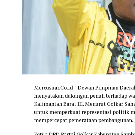
Mercusuar.Co.Id – Dewan Pimpinan Daera
menyatakan dukungan penuh terhadap wac
Kalimantan Barat III. Menurut Golkar Sam
untuk memperkuat representasi politik ma
mempercepat pemerataan pembangunan.
Ketua DPD Partai Golkar Kabupaten Samb