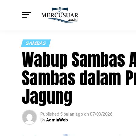
SAMBAS
Wabup Sambas Apr
Sambas dalam 
Jagung
Published
5 bulan ago
on
07/03/2026
By
AdminWeb