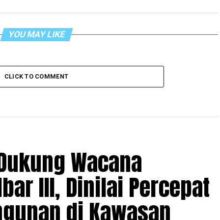
YOU MAY LIKE
CLICK TO COMMENT
 Dukung Wacana
ar III, Dinilai Percepat
gunan di Kawasan