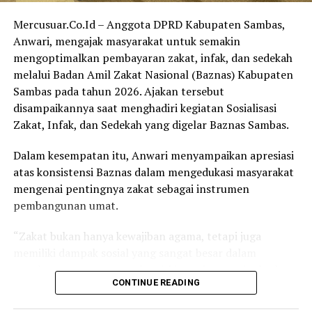
partisipasi aktif masyarakat, khususnya para muzakki.
Mercusuar.Co.Id – Anggota DPRD Kabupaten Sambas,
“Tidak ada makna program strategis tanpa partisipasi
Anwari, mengajak masyarakat untuk semakin
dan sinergi dari Bapak-Ibu semua. Program bedah
mengoptimalkan pembayaran zakat, infak, dan sedekah
rumah, sumber bor, Baznas Sehat, bantuan modal usaha,
melalui Badan Amil Zakat Nasional (Baznas) Kabupaten
tidak akan berjalan tanpa kehadiran para muzakki,”
Sambas pada tahun 2026. Ajakan tersebut
tegasnya.
disampaikannya saat menghadiri kegiatan Sosialisasi
Zakat, Infak, dan Sedekah yang digelar Baznas Sambas.
Bupati Satono menekankan bahwa dalam zakat terdapat
dua posisi utama, yakni sebagai muzakki (pemberi zakat)
Dalam kesempatan itu, Anwari menyampaikan apresiasi
atau mustahik (penerima zakat). Ia mengingatkan bahwa
atas konsistensi Baznas dalam mengedukasi masyarakat
bagi yang memiliki kemampuan dan kelebihan rezeki,
mengenai pentingnya zakat sebagai instrumen
sudah sepatutnya menunaikan kewajiban sebagai
pembangunan umat.
muzakki.
“Zakat bukan hanya kewajiban agama, tetapi juga
“Kalau kita mampu tetapi tidak menjadi muzakki, maka
memiliki dampak sosial yang sangat besar dalam
kita berisiko berada pada posisi penerima zakat. Karena
membantu pengentasan kemiskinan dan meningkatkan
itu, mari kita bangun komitmen bersama untuk
CONTINUE READING
kesejahteraan masyarakat,” ujarnya.
menunaikan zakat, infak, dan sedekah,” tuturnya.