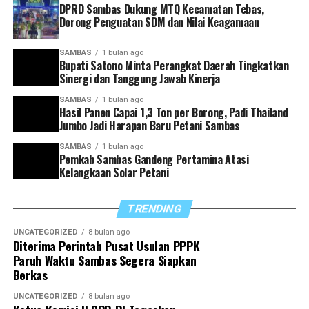
pelaku usaha, serta masyarakat yang telah memenuhi
DPRD Sambas Dukung MTQ Kecamatan Tebas,
syarat untuk menunaikan zakat melalui lembaga resmi
Dorong Penguatan SDM dan Nilai Keagamaan
seperti Baznas agar penyalurannya lebih terarah,
transparan, dan tepat sasaran.
SAMBAS
1 bulan ago
Bupati Satono Minta Perangkat Daerah Tingkatkan
Sinergi dan Tanggung Jawab Kinerja
Ia berharap melalui sosialisasi tahun 2026 ini, kesadaran
masyarakat dalam menunaikan zakat, infak, dan sedekah
SAMBAS
1 bulan ago
Hasil Panen Capai 1,3 Ton per Borong, Padi Thailand
semakin meningkat, sehingga cita-cita mewujudkan
Jumbo Jadi Harapan Baru Petani Sambas
Kabupaten Sambas yang sejahtera dan berkeadilan
dapat tercapai.
SAMBAS
1 bulan ago
Pemkab Sambas Gandeng Pertamina Atasi
Kelangkaan Solar Petani
“Kita ingin masyarakat tidak hanya menjadi penerima
manfaat, tetapi juga tumbuh menjadi pemberi manfaat.
TRENDING
Di sinilah peran zakat menjadi sangat penting,”
tutupnya. (Red)
UNCATEGORIZED
8 bulan ago
Diterima Perintah Pusat Usulan PPPK
Paruh Waktu Sambas Segera Siapkan
Berkas
UNCATEGORIZED
8 bulan ago