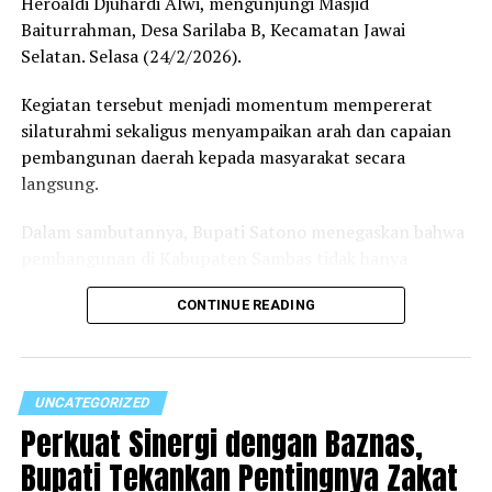
Heroaldi Djuhardi Alwi, mengunjungi Masjid
Baiturrahman, Desa Sarilaba B, Kecamatan Jawai
Selatan. Selasa (24/2/2026).
Kegiatan tersebut menjadi momentum mempererat
silaturahmi sekaligus menyampaikan arah dan capaian
RELATED TOPICS:
pembangunan daerah kepada masyarakat secara
UP NEXT
langsung.
Bupati Satono Salurkan Bantuan Pangan Presiden
Prabowo di Wilayah Perbatasan Sambas
Dalam sambutannya, Bupati Satono menegaskan bahwa
DON'T MISS
pembangunan di Kabupaten Sambas tidak hanya
Mess Karyawan PT Laik di Galing Ludes Terbakar, Diduga
berorientasi pada aspek fisik dan infrastruktur, tetapi
Akibat Korsleting Listrik
CONTINUE READING
juga harus diimbangi dengan pembangunan mental dan
spiritual masyarakat.
“Pembangunan harus berjalan seimbang antara dunia
UNCATEGORIZED
dan akhirat. Kita ingin melahirkan generasi yang
Perkuat Sinergi dengan Baznas,
tangguh, kuat, dan cerdas. Jika tidak dipersiapkan dari
sekarang, akan sulit menyongsong Indonesia Emas
Bupati Tekankan Pentingnya Zakat
2045,” ujarnya.