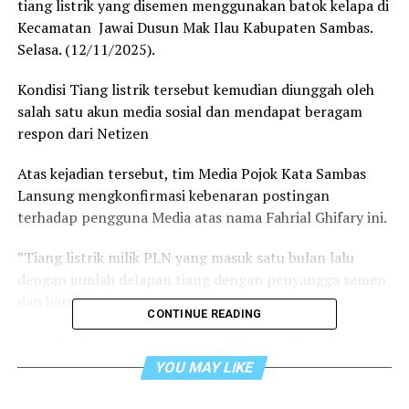
tiang listrik yang disemen menggunakan batok kelapa di
Kecamatan Jawai Dusun Mak Ilau Kabupaten Sambas.
Selasa. (12/11/2025).
‎Kondisi Tiang listrik tersebut kemudian diunggah oleh
salah satu akun media sosial dan mendapat beragam
respon dari Netizen
‎Atas kejadian tersebut, tim Media Pojok Kata Sambas
Lansung mengkonfirmasi kebenaran postingan
terhadap pengguna Media atas nama Fahrial Ghifary ini.
‎”Tiang listrik milik PLN yang masuk satu bulan lalu
dengan jumlah delapan tiang dengan penyangga semen
dan batok kelapa,” ucapnya.
CONTINUE READING
‎Kata dia, tiang tersebut sangat dikhawatirkan akan
tumbang dan membahayakan warga sekitar ataupun
YOU MAY LIKE
orang yang melintas