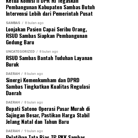
Ketua Komisi II DPR RI Tegaskan
Pembangunan Kabupaten Sambas Butuh
Intervensi Lebih dari Pemerintah Pusat
SAMBAS
8 bulan ago
Lonjakan Pasien Capai Seribu Orang,
RSUD Sambas Siapkan Pembangunan
Gedung Baru
UNCATEGORIZED
8 bulan ago
RSUD Sambas Bantah Tuduhan Layanan
Buruk
DAERAH
8 bulan ago
Sinergi Kemenkumham dan DPRD
Sambas Tingkatkan Kualitas Regulasi
Daerah
DAERAH
8 bulan ago
Bupati Satono Operasi Pasar Murah di
Sajingan Besar, Pastikan Harga Stabil
Jelang Natal dan Tahun Baru
DAERAH
9 bulan ago
Pelatihan Tata Rias TP PKK Sambas,