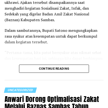
ukhrawi. Ajakan tersebut disampaikannya saat
menghadiri kegiatan Sosialisasi Zakat, Infak, dan
Safari Ramadan tersebut ditutup dengan doa bersama
Sedekah yang digelar Badan Amil Zakat Nasional
serta penyerahan bantuan untuk masjid sebagai bentuk
(Baznas) Kabupaten Sambas.
dukungan terhadap kegiatan keagamaan di tengah
masyarakat. (Red)
Dalam sambutannya, Bupati Satono mengungkapkan
rasa syukur atas kesempatan untuk dapat berkumpul
dalam kegiatan tersebut.
“Pertama-tama, kita patut bersyukur atas nikmat sehat
dan kesempatan hari ini, sehingga kita dapat berhimpun
dalam rangka menyeimbangkan kegiatan duniawi dan
CONTINUE READING
ukhrawi melalui sosialisasi zakat, infak, dan sedekah,”
ujarnya.
Ia menyebut kegiatan sosialisasi atau dalam bahasa
UNCATEGORIZED
Sambas disebut madahkannye ini menjadi momentum
Anwari Dorong Optimalisasi Zakat
penguatan kembali bagi umat Islam untuk memahami
dan mengamalkan kewajiban zakat, sebagaimana diatur
Melalui Baznas Sambas Tahun