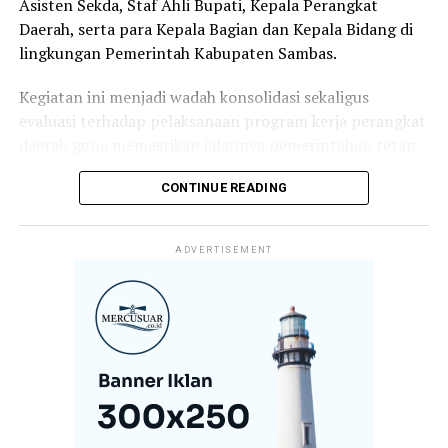
Asisten Sekda, Staf Ahli Bupati, Kepala Perangkat
Daerah, serta para Kepala Bagian dan Kepala Bidang di
lingkungan Pemerintah Kabupaten Sambas.
Kegiatan ini menjadi wadah konsolidasi sekaligus
evaluasi terhadap pelaksanaan program kerja perangkat
daerah guna memastikan jalannya pemerintahan tetap
selaras dengan target pembangunan daerah.
CONTINUE READING
Dalam arahannya, Bupati Satono menekankan bahwa
keberhasilan pembangunan tidak hanya ditentukan oleh
ADVERTISEMENT
perencanaan yang baik, tetapi juga oleh komitmen,
kedisiplinan, dan loyalitas aparatur dalam melaksanakan
tugas dan tanggung jawabnya.
Menurutnya, koordinasi yang kuat antar perangkat
daerah menjadi kunci dalam menghadirkan pelayanan
publik yang optimal sekaligus mempercepat realisasi
program-program prioritas pemerintah daerah.