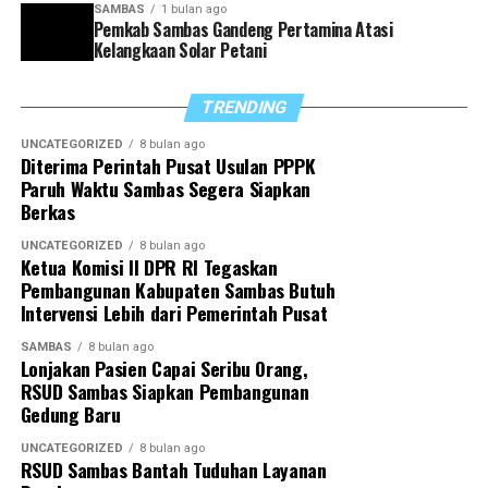
SAMBAS
1 bulan ago
Sambas, termasuk dalam hal pelaporan capaian kinerja
Pemkab Sambas Gandeng Pertamina Atasi
dan penyusunan program strategis ke depan,” tegasnya.
Kelangkaan Solar Petani
Di akhir arahannya, Satono berharap sinergi yang
TRENDING
selama ini terjalin dapat terus diperkuat sehingga
seluruh program pemerintah daerah dapat berjalan
UNCATEGORIZED
8 bulan ago
Diterima Perintah Pusat Usulan PPPK
optimal demi mewujudkan Sambas yang lebih maju dan
Paruh Waktu Sambas Segera Siapkan
sejahtera.
Berkas
“Dengan sinergitas yang telah dibangun, kita optimistis
UNCATEGORIZED
8 bulan ago
Ketua Komisi II DPR RI Tegaskan
dapat menyukseskan berbagai program pemerintah
Pembangunan Kabupaten Sambas Butuh
daerah untuk mewujudkan Sambas Berkah
Intervensi Lebih dari Pemerintah Pusat
Berkemajuan,” tutupnya.
SAMBAS
8 bulan ago
Lonjakan Pasien Capai Seribu Orang,
RSUD Sambas Siapkan Pembangunan
Gedung Baru
UNCATEGORIZED
8 bulan ago
RSUD Sambas Bantah Tuduhan Layanan