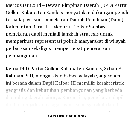
Jayanta menjelaskan bahwa peserta program
Mercusuar.Co.Id – Dewan Pimpinan Daerah (DPD) Partai
perkuliahan dipilih melalui sejumlah tahapan dan
Golkar Kabupaten Sambas menyatakan dukungan penuh
persyaratan yang telah ditetapkan. Warga binaan yang
terhadap wacana pemekaran Daerah Pemilihan (Dapil)
mengikuti program harus telah lulus SMA atau
Kalimantan Barat III. Menurut Golkar Sambas,
sederajat, memiliki keinginan kuat untuk melanjutkan
pemekaran dapil menjadi langkah strategis untuk
pendidikan, serta mendapat dukungan dari keluarga.
memperkuat representasi politik masyarakat di wilayah
perbatasan sekaligus mempercepat pemerataan
Selain itu, perilaku warga binaan selama menjalani
pembangunan.
pembinaan juga menjadi salah satu pertimbangan
utama.
Ketua DPD Partai Golkar Kabupaten Sambas, Sehan A.
Rahman, S.H, mengatakan bahwa wilayah yang selama
ini berada dalam Dapil Kalbar III memiliki karakteristik
geografis dan kebutuhan pembangunan yang berbeda
“Mereka harus memiliki perilaku yang baik selama
dibanding daerah lainnya. Karena itu, pemekaran dapil
berada di dalam Rutan. Sebelum ditetapkan sebagai
dinilai menjadi solusi agar aspirasi masyarakat dapat
peserta, warga binaan tersebut telah melalui proses
diperjuangkan secara lebih optimal.
asesmen yang dilakukan oleh petugas,” jelasnya.
CONTINUE READING
“DPD Partai Golkar Kabupaten Sambas sangat setuju
terhadap wacana pemekaran Dapil Kalbar III. Salah satu