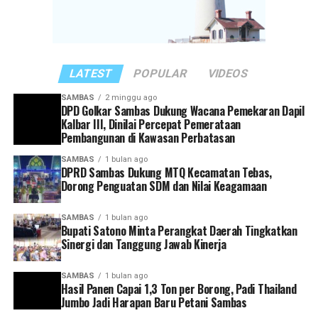
“Rakor ini menjadi momentum penting untuk
memperkuat sinergi antarinstansi pemerintahan
sekaligus melakukan evaluasi terhadap capaian kinerja
masing-masing perangkat daerah,” ujar Satono.
LATEST
POPULAR
VIDEOS
Ia juga mengingatkan agar seluruh kepala perangkat
SAMBAS
2 minggu ago
DPD Golkar Sambas Dukung Wacana Pemekaran Dapil
daerah memiliki kesamaan visi dan arah dalam
Kalbar III, Dinilai Percepat Pemerataan
mendukung pembangunan Kabupaten Sambas. Setiap
Pembangunan di Kawasan Perbatasan
program yang dirancang, kata dia, harus mampu
SAMBAS
1 bulan ago
menjawab kebutuhan masyarakat serta sejalan dengan
DPRD Sambas Dukung MTQ Kecamatan Tebas,
target pembangunan yang telah ditetapkan.
Dorong Penguatan SDM dan Nilai Keagamaan
Selain itu, Bupati Satono meminta agar pelaporan
SAMBAS
1 bulan ago
Bupati Satono Minta Perangkat Daerah Tingkatkan
capaian kinerja dilakukan secara tertib dan akurat
Sinergi dan Tanggung Jawab Kinerja
sebagai bagian dari upaya mewujudkan tata kelola
pemerintahan yang efektif dan akuntabel.
SAMBAS
1 bulan ago
Hasil Panen Capai 1,3 Ton per Borong, Padi Thailand
“Setiap kepala perangkat daerah harus memiliki visi
Jumbo Jadi Harapan Baru Petani Sambas
yang selaras dengan arah pembangunan Kabupaten