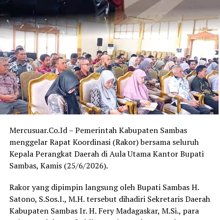
sumber daya manusia, tidak saja secara akademik, namun
harus diselaraskan dengan bekal ilmu agama,”
sambungnya.
Selain memberikan apresiasi, Ferdinad juga mengajak
seluruh pihak untuk bersama-sama menjaga suasana
kondusif selama pelaksanaan MTQ yang berlangsung
kurang lebih selama tujuh hari.
“Saya berharap panitia, peserta, serta seluruh lapisan
masyarakat di Desa Sededong dapat bersama-sama
menjaga keamanan dan kenyamanan selama kegiatan
Mercusuar.Co.Id – Pemerintah Kabupaten Sambas
MTQ ini berlangsung,” tutupnya.
menggelar Rapat Koordinasi (Rakor) bersama seluruh
Kepala Perangkat Daerah di Aula Utama Kantor Bupati
Kegiatan MTQ ke-13 Tingkat Kecamatan Tebas tersebut
Sambas, Kamis (25/6/2026).
diharapkan tidak hanya melahirkan qari dan qariah
terbaik, tetapi juga memperkuat ukhuwah Islamiyah
Rakor yang dipimpin langsung oleh Bupati Sambas H.
serta menumbuhkan kecintaan masyarakat terhadap Al-
Satono, S.Sos.I., M.H. tersebut dihadiri Sekretaris Daerah
Qur’an. (Red)
Kabupaten Sambas Ir. H. Fery Madagaskar, M.Si., para