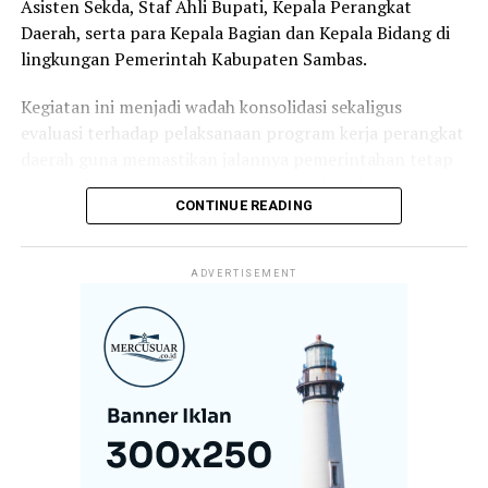
Asisten Sekda, Staf Ahli Bupati, Kepala Perangkat
Daerah, serta para Kepala Bagian dan Kepala Bidang di
lingkungan Pemerintah Kabupaten Sambas.
Kegiatan ini menjadi wadah konsolidasi sekaligus
evaluasi terhadap pelaksanaan program kerja perangkat
daerah guna memastikan jalannya pemerintahan tetap
selaras dengan target pembangunan daerah.
CONTINUE READING
Dalam arahannya, Bupati Satono menekankan bahwa
keberhasilan pembangunan tidak hanya ditentukan oleh
ADVERTISEMENT
perencanaan yang baik, tetapi juga oleh komitmen,
kedisiplinan, dan loyalitas aparatur dalam melaksanakan
tugas dan tanggung jawabnya.
Menurutnya, koordinasi yang kuat antar perangkat
daerah menjadi kunci dalam menghadirkan pelayanan
publik yang optimal sekaligus mempercepat realisasi
program-program prioritas pemerintah daerah.