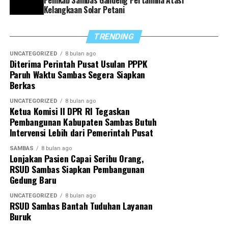
Sambas, termasuk dalam hal pelaporan capaian kinerja
Kelangkaan Solar Petani
dan penyusunan program strategis ke depan,” tegasnya.
TRENDING
Di akhir arahannya, Satono berharap sinergi yang
selama ini terjalin dapat terus diperkuat sehingga
UNCATEGORIZED
8 bulan ago
Diterima Perintah Pusat Usulan PPPK
seluruh program pemerintah daerah dapat berjalan
Paruh Waktu Sambas Segera Siapkan
optimal demi mewujudkan Sambas yang lebih maju dan
Berkas
sejahtera.
UNCATEGORIZED
8 bulan ago
Ketua Komisi II DPR RI Tegaskan
“Dengan sinergitas yang telah dibangun, kita optimistis
Pembangunan Kabupaten Sambas Butuh
dapat menyukseskan berbagai program pemerintah
Intervensi Lebih dari Pemerintah Pusat
daerah untuk mewujudkan Sambas Berkah
SAMBAS
8 bulan ago
Berkemajuan,” tutupnya.
Lonjakan Pasien Capai Seribu Orang,
RSUD Sambas Siapkan Pembangunan
Gedung Baru
UNCATEGORIZED
8 bulan ago
RSUD Sambas Bantah Tuduhan Layanan
Buruk