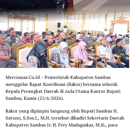
sumber daya manusia, tidak saja secara akademik, namun
harus diselaraskan dengan bekal ilmu agama,”
sambungnya.
Selain memberikan apresiasi, Ferdinad juga mengajak
seluruh pihak untuk bersama-sama menjaga suasana
kondusif selama pelaksanaan MTQ yang berlangsung
kurang lebih selama tujuh hari.
“Saya berharap panitia, peserta, serta seluruh lapisan
masyarakat di Desa Sededong dapat bersama-sama
menjaga keamanan dan kenyamanan selama kegiatan
Mercusuar.Co.Id – Pemerintah Kabupaten Sambas
MTQ ini berlangsung,” tutupnya.
menggelar Rapat Koordinasi (Rakor) bersama seluruh
Kepala Perangkat Daerah di Aula Utama Kantor Bupati
Kegiatan MTQ ke-13 Tingkat Kecamatan Tebas tersebut
Sambas, Kamis (25/6/2026).
diharapkan tidak hanya melahirkan qari dan qariah
terbaik, tetapi juga memperkuat ukhuwah Islamiyah
Rakor yang dipimpin langsung oleh Bupati Sambas H.
serta menumbuhkan kecintaan masyarakat terhadap Al-
Satono, S.Sos.I., M.H. tersebut dihadiri Sekretaris Daerah
Qur’an. (Red)
Kabupaten Sambas Ir. H. Fery Madagaskar, M.Si., para