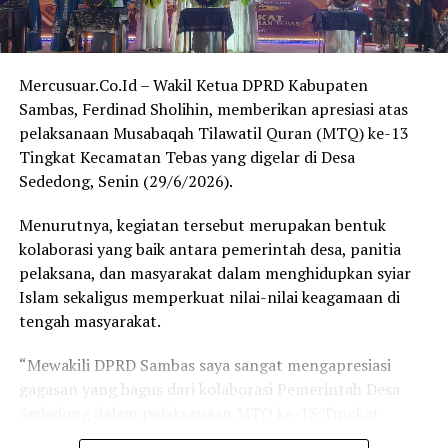
2024 KPU Provinsi Kalimantan Barat, jumlah pemilih di
tiga daerah tersebut terdiri atas:
Mercusuar.Co.Id – Wakil Ketua DPRD Kabupaten
Kabupaten Sambas: 458.286 pemilih
Sambas, Ferdinad Sholihin, memberikan apresiasi atas
Kabupaten Bengkayang: 206.526 pemilih
pelaksanaan Musabaqah Tilawatil Quran (MTQ) ke-13
Kota Singkawang: 169.951 pemilih
Tingkat Kecamatan Tebas yang digelar di Desa
Sededong, Senin (29/6/2026).
Sehingga total jumlah pemilih di ketiga daerah mencapai
sekitar 834.763 pemilih.
Menurutnya, kegiatan tersebut merupakan bentuk
kolaborasi yang baik antara pemerintah desa, panitia
Sehan menegaskan bahwa besarnya jumlah pemilih
pelaksana, dan masyarakat dalam menghidupkan syiar
tersebut menunjukkan kawasan Sambas, Bengkayang,
Islam sekaligus memperkuat nilai-nilai keagamaan di
dan Singkawang memiliki potensi yang cukup untuk
tengah masyarakat.
mendapatkan representasi politik yang lebih
proporsional apabila dilakukan penataan daerah
“Mewakili DPRD Sambas saya sangat mengapresiasi
pemilihan sesuai ketentuan yang berlaku.
gagasan yang bagus dari kolaborasi Pemerintah Desa
Sededong dalam pelaksanaan MTQ ke-13 Tingkat
“Selain aspek pemerataan pembangunan, jumlah
Kecamatan Tebas. Ke depan, kegiatan serupa bisa terus