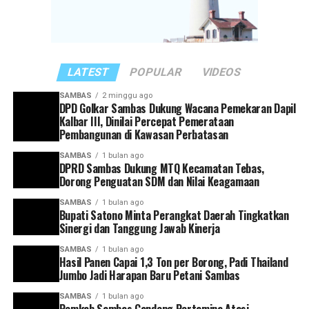
“Rakor ini menjadi momentum penting untuk
memperkuat sinergi antarinstansi pemerintahan
sekaligus melakukan evaluasi terhadap capaian kinerja
masing-masing perangkat daerah,” ujar Satono.
LATEST
POPULAR
VIDEOS
Ia juga mengingatkan agar seluruh kepala perangkat
SAMBAS
2 minggu ago
DPD Golkar Sambas Dukung Wacana Pemekaran Dapil
daerah memiliki kesamaan visi dan arah dalam
Kalbar III, Dinilai Percepat Pemerataan
mendukung pembangunan Kabupaten Sambas. Setiap
Pembangunan di Kawasan Perbatasan
program yang dirancang, kata dia, harus mampu
SAMBAS
1 bulan ago
menjawab kebutuhan masyarakat serta sejalan dengan
DPRD Sambas Dukung MTQ Kecamatan Tebas,
target pembangunan yang telah ditetapkan.
Dorong Penguatan SDM dan Nilai Keagamaan
SAMBAS
1 bulan ago
Selain itu, Bupati Satono meminta agar pelaporan
Bupati Satono Minta Perangkat Daerah Tingkatkan
capaian kinerja dilakukan secara tertib dan akurat
Sinergi dan Tanggung Jawab Kinerja
sebagai bagian dari upaya mewujudkan tata kelola
SAMBAS
1 bulan ago
pemerintahan yang efektif dan akuntabel.
Hasil Panen Capai 1,3 Ton per Borong, Padi Thailand
Jumbo Jadi Harapan Baru Petani Sambas
“Setiap kepala perangkat daerah harus memiliki visi
SAMBAS
1 bulan ago
yang selaras dengan arah pembangunan Kabupaten
Pemkab Sambas Gandeng Pertamina Atasi