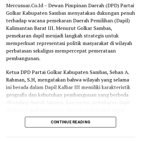
Mercusuar.Co.Id – Dewan Pimpinan Daerah (DPD) Partai
pengembangan kawasan wisata Temajuk dapat terus
Golkar Kabupaten Sambas menyatakan dukungan penuh
ditingkatkan melalui program-program yang mampu
terhadap wacana pemekaran Daerah Pemilihan (Dapil)
mendatangkan lebih banyak wisatawan dan investor.
Kalimantan Barat III. Menurut Golkar Sambas,
pemekaran dapil menjadi langkah strategis untuk
“Kami berharap kegiatan serupa maupun program lain
memperkuat representasi politik masyarakat di wilayah
yang mendukung pengembangan pariwisata dapat terus
perbatasan sekaligus mempercepat pemerataan
dilaksanakan. Dengan demikian, Temajuk semakin
pembangunan.
dikenal dan manfaat ekonominya dapat dirasakan
langsung oleh masyarakat,” harapnya.
Ketua DPD Partai Golkar Kabupaten Sambas, Sehan A.
Rahman, S.H, mengatakan bahwa wilayah yang selama
Melalui penyelenggaraan Gema Membangun Desa,
ini berada dalam Dapil Kalbar III memiliki karakteristik
Temajuk tidak hanya menjadi lokasi pelayanan
geografis dan kebutuhan pembangunan yang berbeda
masyarakat dan pemberdayaan desa, tetapi juga semakin
dibanding daerah lainnya. Karena itu, pemekaran dapil
menegaskan posisinya sebagai salah satu destinasi
dinilai menjadi solusi agar aspirasi masyarakat dapat
wisata unggulan Kalimantan Barat yang memiliki
diperjuangkan secara lebih optimal.
potensi besar di sektor ekonomi kreatif dan pariwisata
CONTINUE READING
berbasis masyarakat. (Red)
“DPD Partai Golkar Kabupaten Sambas sangat setuju
terhadap wacana pemekaran Dapil Kalbar III. Salah satu