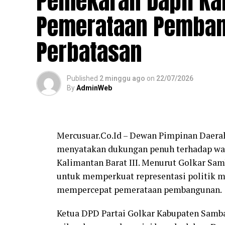
Pemekaran Dapil Kalb
Pemerataan Pemban
Perbatasan
Published
2 minggu ago
on
22/07/2026
By
AdminWeb
Mercusuar.Co.Id – Dewan Pimpinan Daera
menyatakan dukungan penuh terhadap wac
Kalimantan Barat III. Menurut Golkar Sam
untuk memperkuat representasi politik ma
mempercepat pemerataan pembangunan.
Ketua DPD Partai Golkar Kabupaten Samb