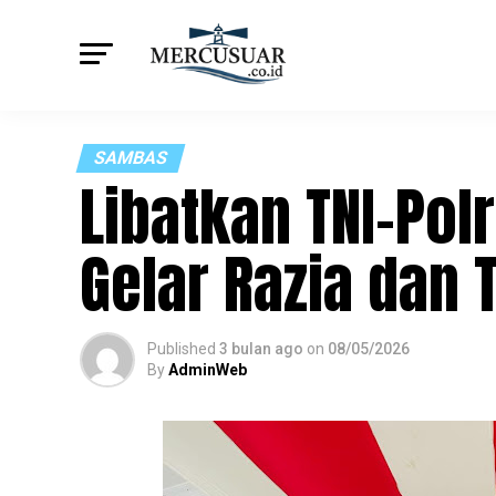
SAMBAS
Libatkan TNI-Pol
Gelar Razia dan 
Published
3 bulan ago
on
08/05/2026
By
AdminWeb