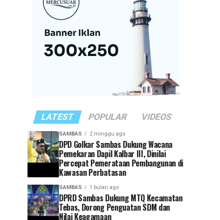
LATEST
POPULAR
VIDEOS
SAMBAS
2 minggu ago
DPD Golkar Sambas Dukung Wacana
Pemekaran Dapil Kalbar III, Dinilai
Percepat Pemerataan Pembangunan di
Kawasan Perbatasan
SAMBAS
1 bulan ago
DPRD Sambas Dukung MTQ Kecamatan
Tebas, Dorong Penguatan SDM dan
Nilai Keagamaan