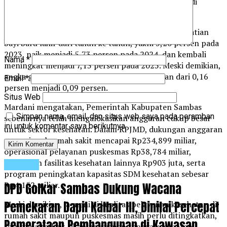
tersebut disebut menjadi salah satu yang tertinggi di
Kalimantan Barat pada indikator IKK outcome.
Selain itu, Pansus mencatat tren peningkatan kematian
bayi baru lahir dari tahun ke tahun, yakni 5,20 persen pada
2023, naik menjadi 5,73 persen pada 2024, dan kembali
Nama
*
meningkat menjadi 7,13 persen pada 2025. Meski demikian,
angka gizi buruk disebut mengalami perbaikan dari 0,16
Email
*
persen menjadi 0,09 persen.
Situs Web
Mardani mengatakan, Pemerintah Kabupaten Sambas
Simpan nama, email, dan situs web saya pada peramban
sebenarnya telah mengalokasikan anggaran cukup besar
ini untuk komentar saya berikutnya.
untuk sektor kesehatan. Dalam RPJMD, dukungan anggaran
operasional rumah sakit mencapai Rp234,899 miliar,
operasional pelayanan puskesmas Rp38,784 miliar,
pelayanan fasilitas kesehatan lainnya Rp903 juta, serta
Sambas
program peningkatan kapasitas SDM kesehatan sebesar
Rp4,152 miliar.
DPD Golkar Sambas Dukung Wacana
Pemekaran Dapil Kalbar III, Dinilai Percepat
Meski demikian, ia menilai kualitas pelayanan kesehatan di
rumah sakit maupun puskesmas masih perlu ditingkatkan,
Pemerataan Pembangunan di Kawasan
terutama terkait sikap pelayanan tenaga kesehatan